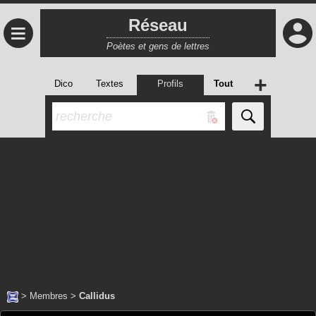
Réseau
≡
Poètes et gens de lettres
+
Dico
Textes
Profils
Tout
>
Membres
>
Callidus