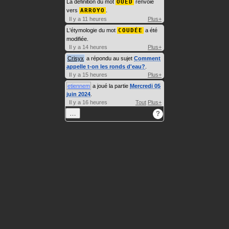
La définition du mot
OUED
renvoie
vers
ARROYO
.
Il y a 11 heures
Plus+
L'étymologie du mot
COUDÉE
a été
modifiée.
Il y a 14 heures
Plus+
Crisyx
a répondu au sujet
Comment
appelle t-on les ronds d'eau?
.
Il y a 15 heures
Plus+
etiennem
a joué la partie
Mercredi 05
juin 2024
.
Il y a 16 heures
Tout
Plus+
…
?