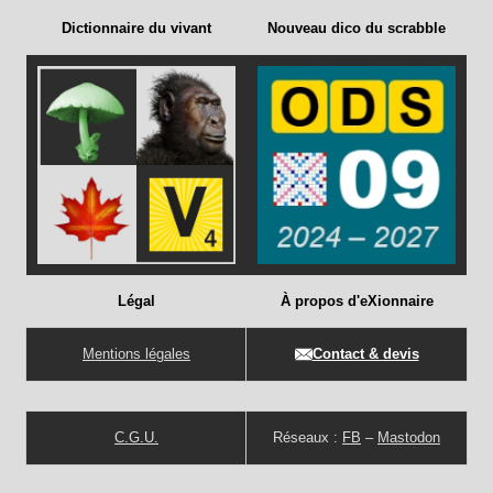
Dictionnaire du vivant
Nouveau dico du scrabble
Légal
À propos d'eXionnaire
Mentions légales
Contact & devis
C.G.U.
Réseaux :
FB
–
Mastodon