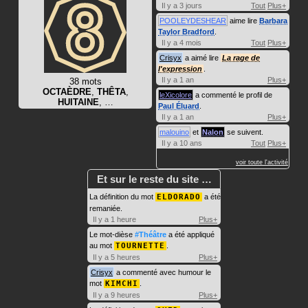
Il y a 3 jours
Tout
Plus+
POOLEYDESHEAR
aime lire
Barbara
Taylor Bradford
.
Il y a 4 mois
Tout
Plus+
Crisyx
a aimé lire
La rage de
l'expression
.
Il y a 1 an
Plus+
38 mots
OCTAÈDRE
,
THÊTA
,
leXicolore
a commenté le profil de
HUITAINE
, …
Paul Éluard
.
Il y a 1 an
Plus+
malouino
et
Nalon
se suivent.
Il y a 10 ans
Tout
Plus+
voir toute l'activité
Et sur le reste du site …
La définition du mot
ELDORADO
a été
remaniée.
Il y a 1 heure
Plus+
Le mot-dièse
#Théâtre
a été appliqué
au mot
TOURNETTE
.
Il y a 5 heures
Plus+
Crisyx
a commenté avec humour le
mot
KIMCHI
.
Il y a 9 heures
Plus+