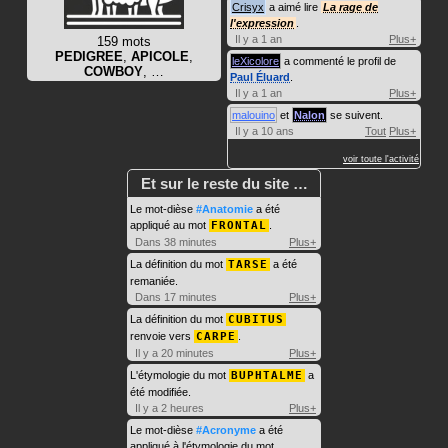
Crisyx
a aimé lire
La rage de
l'expression
.
Il y a 1 an
Plus+
159 mots
PEDIGREE
,
APICOLE
,
leXicolore
a commenté le profil de
COWBOY
, …
Paul Éluard
.
Il y a 1 an
Plus+
malouino
et
Nalon
se suivent.
Il y a 10 ans
Tout
Plus+
voir toute l'activité
Et sur le reste du site …
Le mot-dièse
#Anatomie
a été
appliqué au mot
FRONTAL
.
Dans 38 minutes
Plus+
La définition du mot
TARSE
a été
remaniée.
Dans 17 minutes
Plus+
La définition du mot
CUBITUS
renvoie vers
CARPE
.
Il y a 20 minutes
Plus+
L'étymologie du mot
BUPHTALME
a
été modifiée.
Il y a 2 heures
Plus+
Le mot-dièse
#Acronyme
a été
appliqué à l'étymologie du mot