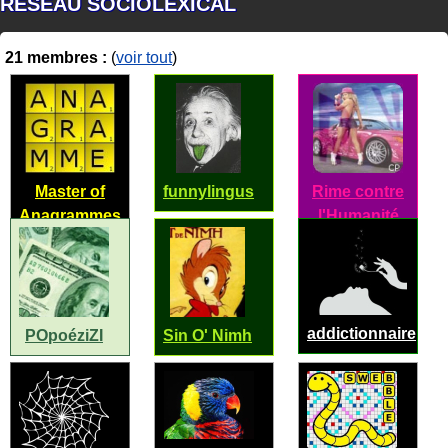
RÉSEAU SOCIOLEXICAL
21 membres :
(
voir tout
)
Master of
funnylingus
Rime contre
Anagrammes
l'Humanité
addictionnaire
POpoéziZI
Sin O' Nimh