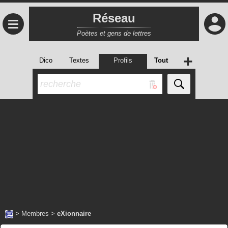
Réseau
≡
Poètes et gens de lettres
+
Dico
Textes
Profils
Tout
>
Membres
>
eXionnaire