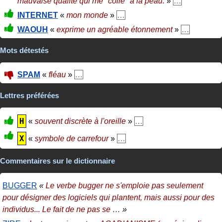
mauvaise qualité qui me "colle" à la peau.
»
…
INTERNET
«
mon monde
»
…
WAOUH
«
exprime un agréable étonnement
»
…
Mots détestés
SPAM
«
fléau
»
…
Lettres préférées
H
«
souvent discrète à l'oreille
»
…
X
«
symbole de carrefour
»
…
Commentaires sur le dictionnaire
BUGGER
«
Le verbe bugger ne s'emploie pas seulement
pour désigner des logiciels qui plantent, mais aussi pour des
individus... Le fait de ne pas se
… »