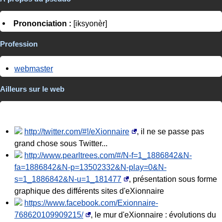
Prononciation :
[iksyonèr]
Profession
webmaster
Ailleurs sur le web
http://twitter.com/#!/eXionnaire
, il ne se passe pas
grand chose sous Twitter...
http://www.pearltrees.com/#/N-f=1_1886842&N-
fa=1886842&N-p=13502332&N-play=0&N-
s=1_1886842&N-u=1_181477
, présentation sous forme
graphique des différents sites d'eXionnaire
https://www.facebook.com/Exionnaire-
768620109909215/
, le mur d'eXionnaire : évolutions du