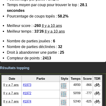
Temps moyen par coup pour trouver le top :
28.1
secondes
Pourcentage de coups topés :
58.2%
Meilleur score :
-260
Il y a 10 ans
Meilleur temps :
33'26
Il y a 10 ans
Nombre de parties jouées :
6
Nombre de parties déclinées :
32
Droit à abandonner une partie :
25
Compteur de points :
2413
Résultats topping
Date
Partie
Style
Temps
Score
TDR
Il y a 7 ans
#1973
49'00
-866
Il y a 7 ans
#1972
50'09
-777
Il y a 7 ans
#1974
53'40
-825