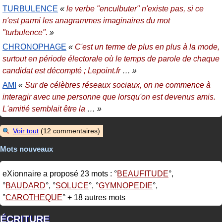
TURBULENCE
«
le verbe "enculbuter" n'existe pas, si ce
n'est parmi les anagrammes imaginaires du mot
"turbulence".
»
CHRONOPHAGE
«
C'est un terme de plus en plus à la mode,
surtout en période électorale où le temps de parole de chaque
candidat est décompté ; Lepoint.fr
… »
AMI
«
Sur de célèbres réseaux sociaux, on ne commence à
interagir avec une personne que lorsqu'on est devenus amis.
L'amitié semblait être la
… »
Voir tout
(12 commentaires)
Mots nouveaux
eXionnaire a proposé 23 mots :
BEAUFITUDE
,
BAUDARD
,
SOLUCE
,
GYMNOPEDIE
,
CAROTHEQUE
+ 18 autres mots
ÉCRITURE