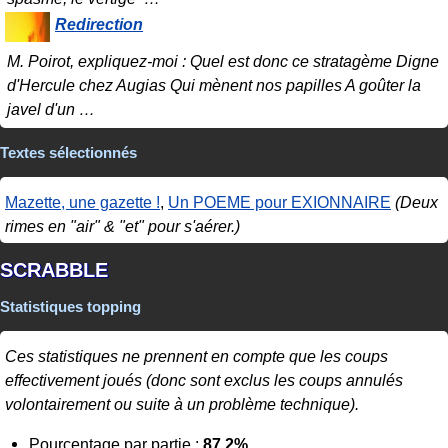
Redirection
M. Poirot, expliquez-moi : Quel est donc ce stratagème Digne
d'Hercule chez Augias Qui mènent nos papilles A goûter la
javel d'un
…
Textes sélectionnés
Mazette, une gazette !
,
Un POEME pour EXIONNAIRE
(Deux
rimes en "air" & "et" pour s'aérer.)
SCRABBLE
Statistiques topping
Ces statistiques ne prennent en compte que les coups
effectivement joués (donc sont exclus les coups annulés
volontairement ou suite à un problème technique).
Pourcentage par partie :
87.2%