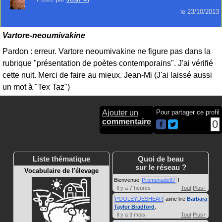
le
23/10/2013
Vartore-neoumivakine
Pardon : erreur. Vartore neoumivakine ne figure pas dans la
rubrique "présentation de poètes contemporains". J'ai vérifié
cette nuit. Merci de faire au mieux. Jean-Mi (J'ai laissé aussi
un mot à "Tex Taz")
Ajouter un
Pour partager ce profil
commentaire
0
Liste thématique
Quoi de beau
sur le réseau ?
Vocabulaire de l'élevage
Bienvenue
Promenade87
!
Il y a 7 heures
Tout
Plus+
POOLEYDESHEAR
aime lire
Barbara
Taylor Bradford
.
Il y a 3 mois
Tout
Plus+