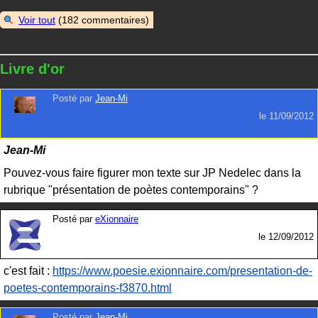
Voir tout
(182 commentaires)
Livre d'or
Posté par
Jean-Mi
le
11/09/2012
Jean-Mi
Pouvez-vous faire figurer mon texte sur JP Nedelec dans la
rubrique "présentation de poètes contemporains" ?
Posté par
eXionnaire
le
12/09/2012
c'est fait :
https://www.poesie.exionnaire.com/presentation-de-
poetes-contemporains-f3870.html
Posté par
Jean-Mi