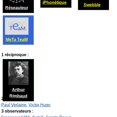
iPhonétique
Swebble
Réseauteur
MeTa TeaM
1 réciproque :
Arthur
Rimbaud
2 suivis :
Paul Verlaine
,
Victor Hugo
3 observateurs :