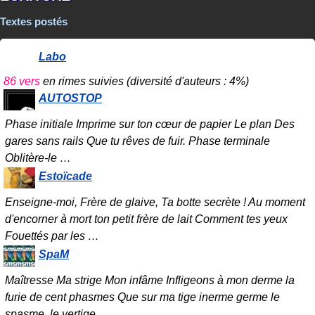
Textes postés
Labo
86 vers
en rimes suivies
(diversité d'auteurs : 4%)
AUTOSTOP
Phase initiale Imprime sur ton cœur de papier Le plan Des
gares sans rails Que tu rêves de fuir. Phase terminale
Oblitère-le
…
Estoïcade
Enseigne-moi, Frère de glaive, Ta botte secrète ! Au moment
d'encorner à mort ton petit frère de lait Comment tes yeux
Fouettés par les
…
SpaM
Maîtresse Ma strige Mon infâme Infligeons à mon derme la
furie de cent phasmes Que sur ma tige inerme germe le
spasme, le vertige
…