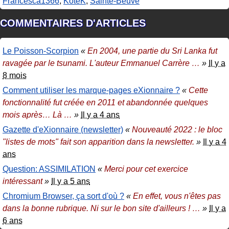
Francesca1366
,
KoteK
,
Sainte-Beuve
COMMENTAIRES D'ARTICLES
Le Poisson-Scorpion
«
En 2004, une partie du Sri Lanka fut
ravagée par le tsunami. L'auteur Emmanuel Carrère
…
»
Il y a
8 mois
Comment utiliser les marque-pages eXionnaire ?
«
Cette
fonctionnalité fut créée en 2011 et abandonnée quelques
mois après… Là
…
»
Il y a 4 ans
Gazette d'eXionnaire (newsletter)
«
Nouveauté 2022 : le bloc
"listes de mots" fait son apparition dans la newsletter.
»
Il y a 4
ans
Question: ASSIMILATION
«
Merci pour cet exercice
intéressant
»
Il y a 5 ans
Chromium Browser, ça sort d'où ?
«
En effet, vous n'êtes pas
dans la bonne rubrique. Ni sur le bon site d'ailleurs !
…
»
Il y a
6 ans