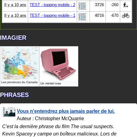
Il y a 10 ans
TEST - topping mobile - 2
33'26
-260
Il y a 10 ans
TEST - topping mobile - 1
40'16
-670
IMAGIER
Les provinces du Canada
Un minitel rose
PHRASES
Vous n'entendrez plus jamais parler de lui.
Auteur : Christopher McQuarrie
C'est la dernière phrase du film The usual suspects.
Kevin Spacey y campe un boîteux malicieux. Lors de