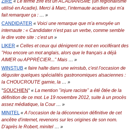
ZIRE
«
Le terme zire est un ACADIANISME (un régionalisme
utilisé en Acadie). Merci à Marc, l'internaute acadien qui m'a
fait remarquer ça :
… »
CANDIDATER
«
Voici une remarque que m'a envoyée un
internaute : « Candidater n'est pas un verbe, comme semble
le dire votre site : c'est un
»
LIKER
«
Celles et ceux qui dénigrent ce mot en vociférant des
"Hou encore un mot anglais, alors que le français a déjà
AIMER ou APPRÉCIER..." Mais
… »
WINSTUB
«
faire halte dans une winstub, c'est l'occasion de
déguster quelques spécialités gastronomiques alsaciennes :
la CHOUCROUTE garnie, la
… »
SOUCHIEN
«
La mention "injure raciste" a été ôtée de la
définition de ce mot. Le 19 novembre 2012, suite à un procès
assez médiatique, la Cour
… »
MINITEL
«
A l'occasion de la déconnexion définitive de cet
ancêtre d'internet, revenons sur les origines de son nom.
D'après le Robert, minitel
… »