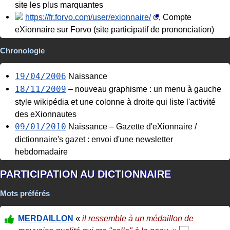
site les plus marquantes
https://fr.forvo.com/user/exionnaire/
, Compte
eXionnaire sur Forvo (site participatif de prononciation)
Chronologie
19/04/2006
Naissance
18/11/2009
– nouveau graphisme : un menu à gauche
style wikipédia et une colonne à droite qui liste l'activité
des eXionnautes
09/01/2010
Naissance – Gazette d'eXionnaire /
dictionnaire's gazet : envoi d'une newsletter
hebdomadaire
PARTICIPATION AU DICTIONNAIRE
Mots préférés
MERDAILLON
«
il ressemble à un médaillon de