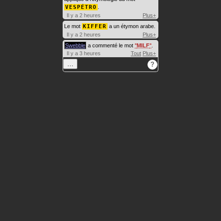
VESPÉTRO
.
Il y a 2 heures
Plus+
Le mot
KIFFER
a un étymon arabe.
Il y a 2 heures
Plus+
Swebble
a commenté le mot
MILF
.
Il y a 3 heures
Tout
Plus+
…
?