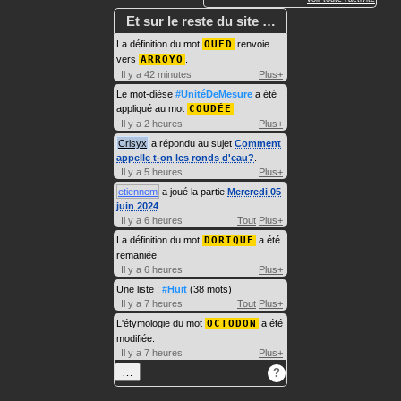
Et sur le reste du site …
La définition du mot
OUED
renvoie
vers
ARROYO
.
Il y a 42 minutes
Plus+
Le mot-dièse
#UnitéDeMesure
a été
appliqué au mot
COUDÉE
.
Il y a 2 heures
Plus+
Crisyx
a répondu au sujet
Comment
appelle t-on les ronds d'eau?
.
Il y a 5 heures
Plus+
etiennem
a joué la partie
Mercredi 05
juin 2024
.
Il y a 6 heures
Tout
Plus+
La définition du mot
DORIQUE
a été
remaniée.
Il y a 6 heures
Plus+
Une liste :
#Huit
(38 mots)
Il y a 7 heures
Tout
Plus+
L'étymologie du mot
OCTODON
a été
modifiée.
Il y a 7 heures
Plus+
…
?