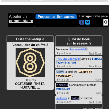
Ajouter un
Partager
cette page
Proposer un
lien externe
commentaire
0
Liste thématique
Quoi de beau
sur le réseau ?
Vocabulaire du chiffre 8
Bienvenue
Promenade87
!
Il y a 3 jours
Tout
Plus+
POOLEYDESHEAR
aime lire
Barbara
Taylor Bradford
.
Il y a 4 mois
Tout
Plus+
Crisyx
a aimé lire
La rage de
l'expression
.
Il y a 1 an
Plus+
38 mots
OCTAÈDRE
,
THÊTA
,
leXicolore
a commenté le profil de
HUITAINE
, …
Paul Éluard
.
Il y a 1 an
Plus+
malouino
et
Nalon
se suivent.
Il y a 10 ans
Tout
Plus+
voir toute l'activité