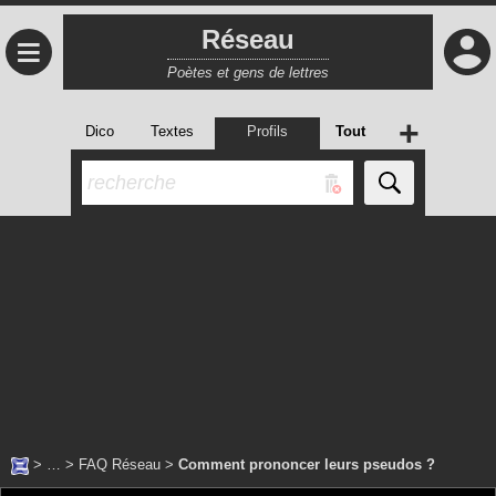
Réseau
≡
Poètes et gens de lettres
+
Dico
Textes
Profils
Tout
> … >
FAQ Réseau
>
Comment prononcer leurs pseudos ?