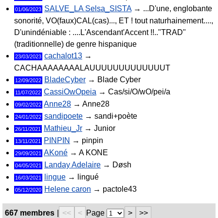
SALVE_LA Selsa_SISTA
→ ...D'une, englobante
01/06/2023
sonorité, VO(faux)CAL(cas)..., ET ! tout naturhainement....,
D'unindéniable : ....L'Ascendant'Accent !!.."TRAD"
(traditionnelle) de genre hispanique
cachalot13
→
23/03/2023
CACHAAAAAAAALAUUUUUUUUUUUUUT
BladeCyber
→ Blade Cyber
12/09/2022
CassiOwOpeia
→ Cas/si/O/wO/pei/a
11/07/2022
Anne28
→ Anne28
09/02/2022
sandipoete
→ sandi+poète
24/01/2022
Mathieu_Jr
→ Junior
26/11/2021
PINPIN
→ pinpin
13/11/2021
AKoné
→ A KONE
29/09/2021
Landay Adelaire
→ Døsh
04/05/2021
lingue
→ lingué
16/03/2021
Helene caron
→ pactole43
05/12/2020
667 membres
|
<<
<
Page
>
>>