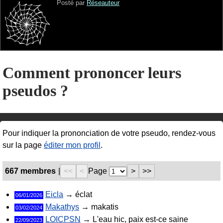
Posté par
Réseauteur
Comment prononcer leurs
pseudos ?
Pour indiquer la prononciation de votre pseudo, rendez-vous
sur la page
éditer mon profil
.
667 membres
|
<<
<
Page
>
>>
Eicla
→ éclat
06/01/2026
Makathys
→ makatis
03/02/2024
LOICPSN
→ L'eau hic, paix est-ce saine
22/09/2023