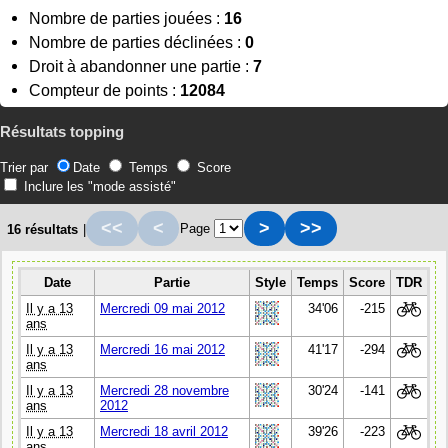
Nombre de parties jouées :
16
Nombre de parties déclinées :
0
Droit à abandonner une partie :
7
Compteur de points :
12084
Résultats topping
Trier par
Date
Temps
Score
Inclure les "mode assisté"
<<
<
>
>>
Page
16 résultats
|
Date
Partie
Style
Temps
Score
TDR
Il y a 13
Mercredi 09 mai 2012
34'06
-215
ans
Il y a 13
Mercredi 16 mai 2012
41'17
-294
ans
Il y a 13
Mercredi 28 novembre
30'24
-141
ans
2012
Il y a 13
Mercredi 18 avril 2012
39'26
-223
ans