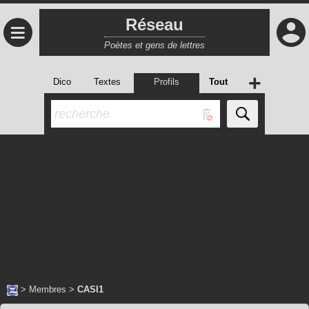
Réseau
≡
Poètes et gens de lettres
+
Dico
Textes
Profils
Tout
>
Membres
>
CASI1