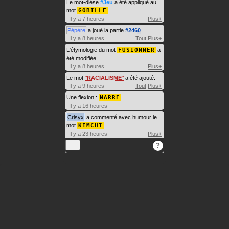
Le mot-dièse
#Jeu
a été appliqué au
mot
GOBILLE
.
Il y a 7 heures
Plus+
Pépère
a joué la partie
#2460
.
Il y a 8 heures
Tout
Plus+
L'étymologie du mot
FUSIONNER
a
été modifiée.
Il y a 8 heures
Plus+
Le mot
RACIALISME
a été ajouté.
Il y a 9 heures
Tout
Plus+
Une flexion :
NARRE
Il y a 16 heures
Crisyx
a commenté avec humour le
mot
KIMCHI
.
Il y a 23 heures
Plus+
…
?