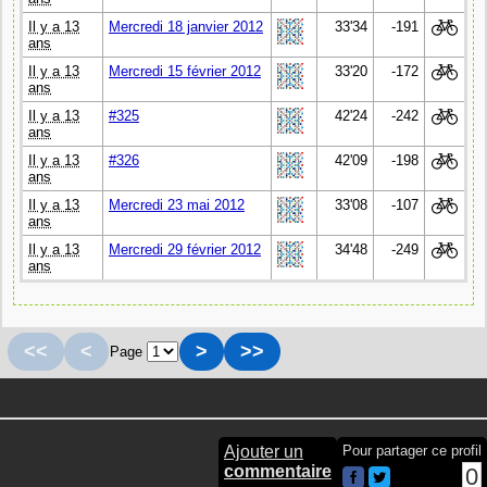
Il y a 13
Mercredi 18 janvier 2012
33'34
-191
ans
Il y a 13
Mercredi 15 février 2012
33'20
-172
ans
Il y a 13
#325
42'24
-242
ans
Il y a 13
#326
42'09
-198
ans
Il y a 13
Mercredi 23 mai 2012
33'08
-107
ans
Il y a 13
Mercredi 29 février 2012
34'48
-249
ans
<<
<
>
>>
Page
Ajouter un
Pour partager ce profil
commentaire
0