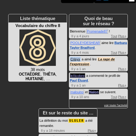
Liste thématique
Quoi de beau
sur le réseau ?
Vocabulaire du chiffre 8
Bienvenue
Promenade87
!
Il y a 4 jours
Tout
Plus+
POOLEYDESHEAR
aime lire
Barbara
Taylor Bradford
.
Il y a 4 mois
Tout
Plus+
Crisyx
a aimé lire
La rage de
l'expression
.
Il y a 1 an
Plus+
38 mots
OCTAÈDRE
,
THÊTA
,
leXicolore
a commenté le profil de
HUITAINE
, …
Paul Éluard
.
Il y a 1 an
Plus+
malouino
et
Nalon
se suivent.
Il y a 10 ans
Tout
Plus+
voir toute l'activité
Et sur le reste du site …
La définition du mot
ULULER
a été
remaniée.
Il y a 18 minutes
Plus+