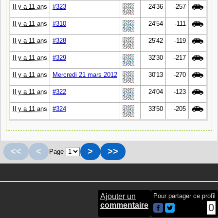
Il y a 11 ans
#323
24'36
-257
Il y a 11 ans
#310
24'54
-111
Il y a 11 ans
#328
25'42
-119
Il y a 11 ans
#329
32'30
-217
Il y a 11 ans
Mercredi 21 mars 2012
30'13
-270
Il y a 11 ans
#322
24'04
-123
Il y a 11 ans
#324
33'50
-205
<<
<
>
>>
Page
Ajouter un
Pour partager ce profil
commentaire
0