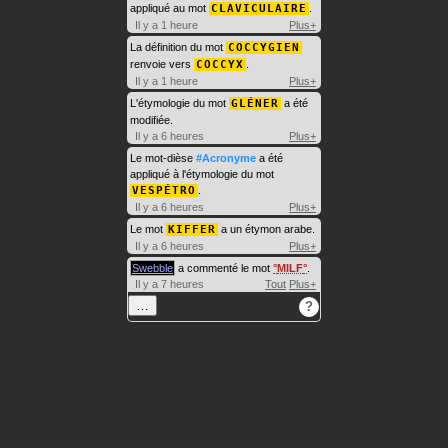
appliqué au mot
CLAVICULAIRE
.
Il y a 1 heure
Plus+
La définition du mot
COCCYGIEN
renvoie vers
COCCYX
.
Il y a 1 heure
Plus+
L'étymologie du mot
GLÉNER
a été
modifiée.
Il y a 6 heures
Plus+
Le mot-dièse
#Acronyme
a été
appliqué à l'étymologie du mot
VESPÉTRO
.
Il y a 6 heures
Plus+
Le mot
KIFFER
a un étymon arabe.
Il y a 6 heures
Plus+
Swebble
a commenté le mot
MILF
.
Il y a 7 heures
Tout
Plus+
…
?