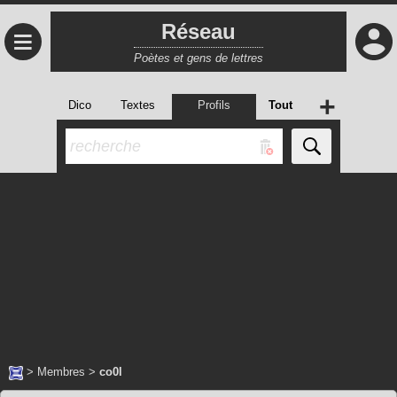
Réseau
≡
Poètes et gens de lettres
+
Dico
Textes
Profils
Tout
>
Membres
>
co0l