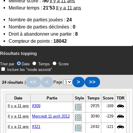
Meilleur score :
-90
Il y a 11 ans
Meilleur temps :
21'53
Il y a 11 ans
Nombre de parties jouées :
24
Nombre de parties déclinées :
0
Droit à abandonner une partie :
8
Compteur de points :
18042
Résultats topping
Trier par
Date
Temps
Score
Inclure les "mode assisté"
<<
<
>
>>
Page
24 résultats
|
Date
Partie
Style
Temps
Score
TDR
Il y a 11 ans
#309
29'25
-169
Il y a 11 ans
Mercredi 11 avril 2012
30'40
-229
Il y a 11 ans
#321
24'42
-121