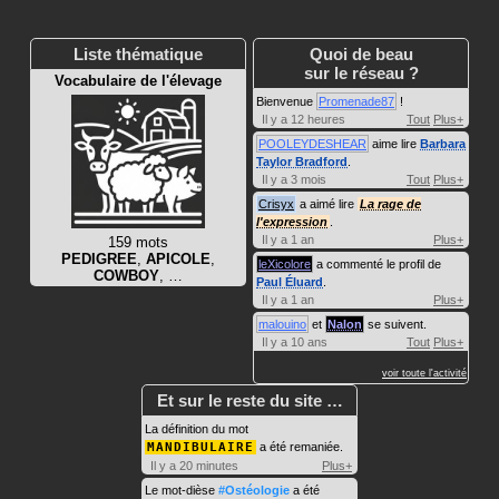
Liste thématique
Quoi de beau
sur le réseau ?
Vocabulaire de l'élevage
Bienvenue
Promenade87
!
Il y a 12 heures
Tout
Plus+
POOLEYDESHEAR
aime lire
Barbara
Taylor Bradford
.
Il y a 3 mois
Tout
Plus+
Crisyx
a aimé lire
La rage de
l'expression
.
Il y a 1 an
Plus+
159 mots
PEDIGREE
,
APICOLE
,
leXicolore
a commenté le profil de
COWBOY
, …
Paul Éluard
.
Il y a 1 an
Plus+
malouino
et
Nalon
se suivent.
Il y a 10 ans
Tout
Plus+
voir toute l'activité
Et sur le reste du site …
La définition du mot
MANDIBULAIRE
a été remaniée.
Il y a 20 minutes
Plus+
Le mot-dièse
#Ostéologie
a été