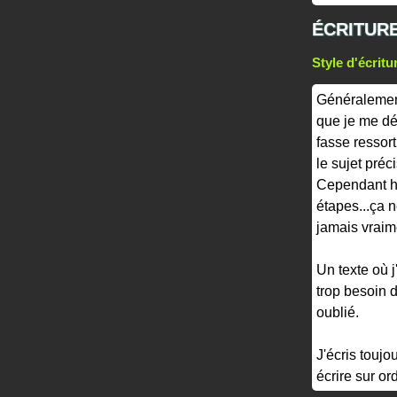
ÉCRITUR
Style d'écritu
Généralement
que je me dé
fasse ressort
le sujet préci
Cependant ha
étapes...ça 
jamais vraim
Un texte où j
trop besoin d
oublié.
J'écris toujo
écrire sur or