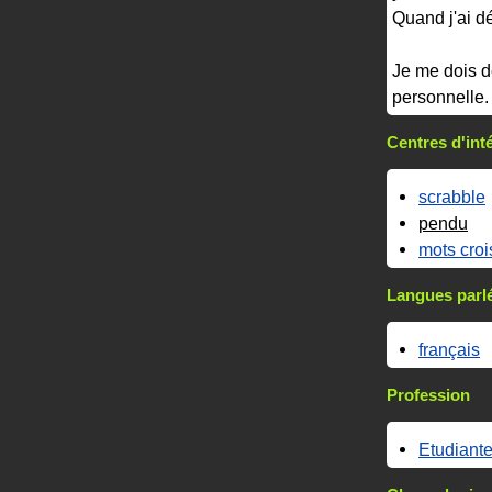
Quand j'ai dé
Je me dois d
personnelle. 
Centres d'int
scrabble
pendu
mots croi
Langues parl
français
Profession
Etudiant