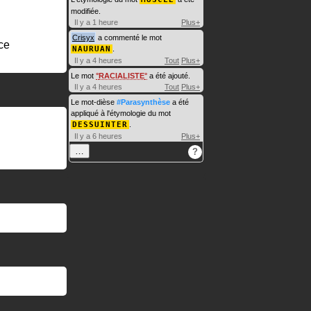
modifiée.
Il y a 1 heure
Plus+
Crisyx
a commenté le mot
ce
NAURUAN
.
Il y a 4 heures
Tout
Plus+
Le mot
RACIALISTE
a été ajouté.
Il y a 4 heures
Tout
Plus+
Le mot-dièse
#Parasynthèse
a été
appliqué à l'étymologie du mot
DESSUINTER
.
Il y a 6 heures
Plus+
…
?