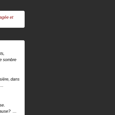
gagée et
ts,
he sombre
ssière, dans
…
se.
 cause?
…