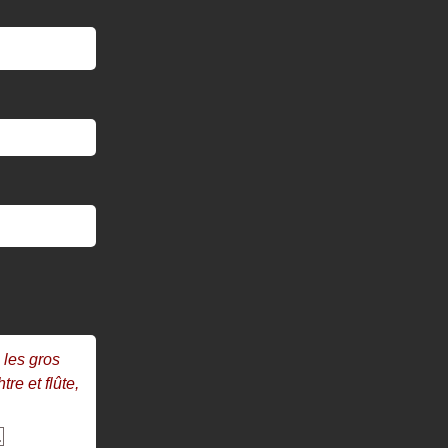
 les gros
re et flûte,
…