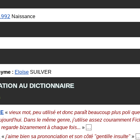
1992
Naissance
yme :
Eloïse
SUILVER
ATION AU DICTIONNAIRE
s
RE
«
vieux mot, peu utilisé et donc paraît beaucoup plus poli que
ujourd'hui. Dans le même genre, j'utilise assez couramment Ficht
 regarde bizarrement à chaque fois...
»
…
E
«
j'aime bien sa prononciation et son côté "gentille insulte"
»