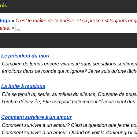
rés
 Hugo
«
C'est le maître de la poésie, et sa prose est toujours en
ante.
»
…
Le président du mort
Combien de temps encore vivrais-je sans sensations sentimen
émotions dans ce monde qui m'ignore? Je ne suis qu'une tâc
…
La boîte à musique
Elle se tenait là, seule, au milieu du silence, Couverte de pou
l'ombre délaissée, Elle comptait patiemment l'écoulement des
Comment survivre à un amour
Comment survivre à un amour? C'est la question que je me po
Comment survivre à un amour, Quand on voit la douleur qu'il