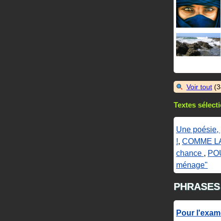
Voir tout
(3
Textes sélect
Une poésie, 
!
,
COMME LA
chance
,
PO
ménage"
PHRASES
Pour l'exame