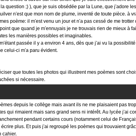
la question ;) ), que je suis obsédée par la Lune, que j'adore les
ilver n'est que mon nom de plume, inventé de toute pièce. à vrai 
mes poème: il m'est venu un jour et n'a pas cessé de me trotter 
 point que quand je m'ennuyais je ne trouvais rien de mieux à fa
outes les manières possibles et imaginables.
'étant passée il y a environ 4 ans, dès que j'ai vu la possibilité
 celui-ci m'a paru évident.
réciser que toutes les photos qui illustrent mes poèmes sont cho
ouchées si nécessaire.
oèmes depuis le collège mais avant ils ne me plaisaient pas trop..
tes qui rimaient mais sans grand sens ni intérêt. Au lycée j'ai 
anchement pendant certains cours (notamment celui de Français
crire plus. Et puis j'ai regroupé les poèmes qui trouvaient grâ
 cahier.