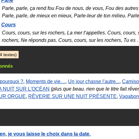
Parle, parle, ça rend fou Fou de nous, de vous, Fou des autres 
Parle, parle, de mieux en mieux, Parle-leur de ton milieu. Parl
Cours
Cours, cours, sur les rochers, La mer t’appelles. Cours, cours, 
rochers, Ne réponds pas. Cours, cours, sur les rochers, Tu es
4 textes)
ionnés
pourquoi ?
,
Moments de vie…
,
Un jour chasse l'autre...
,
Camisol
 NUIT SUR L'OCÉAN
(plus que beau. rien que le titre fait rêver
UR ORGUE
,
RÊVERIE SUR UNE NUIT PRÉSENTE
,
Vagabo
n, je vous laisse le choix dans la date.