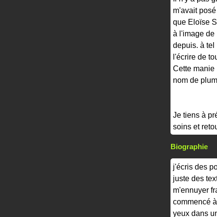
m'avait posé 
que Eloïse Su
à l'image de 
depuis. à tel
l'écrire de t
Cette manie m
nom de plume
Je tiens à p
soins et ret
Biographie
j'écris des p
juste des tex
m'ennuyer fr
commencé à é
yeux dans un