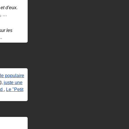
et d'eux.
e,
…
sur les
…
e populaire
)
,
juste une
nd
,
Le "Petit