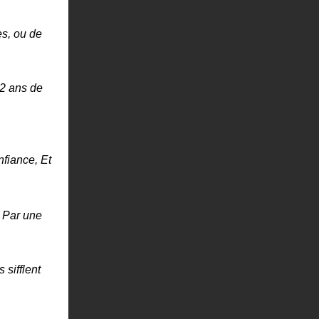
ès, ou de
22 ans de
nfiance, Et
. Par une
 sifflent