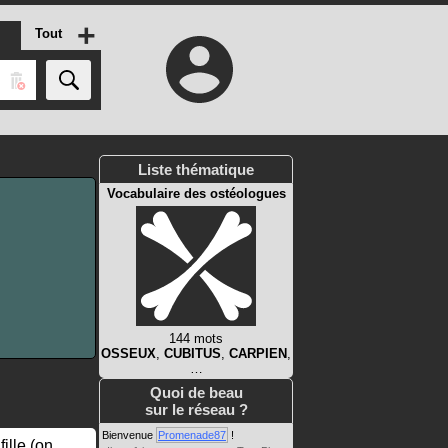
+
Tout
Liste thématique
Vocabulaire des ostéologues
144 mots
OSSEUX
,
CUBITUS
,
CARPIEN
,
…
Quoi de beau
sur le réseau ?
Bienvenue
Promenade87
!
ille (on