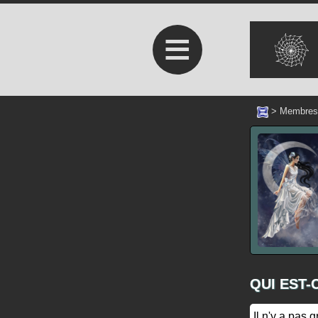
≡
>
Membres
QUI EST-
Il n'y a pas 