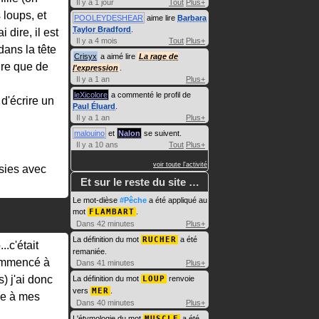
Il y a 1 jour
Tout
Plus+
 loups, et
POOLEYDESHEAR
aime lire
Barbara
Taylor Bradford
.
dire, il est
Il y a 4 mois
Tout
Plus+
dans la tête
Crisyx
a aimé lire
La rage de
ire que de
l'expression
.
Il y a 1 an
Plus+
leXicolore
a commenté le profil de
 d'écrire un
Paul Éluard
.
Il y a 1 an
Plus+
malouino
et
Nalon
se suivent.
Il y a 10 ans
Tout
Plus+
voir toute l'activité
isies avec
Et sur le reste du site …
Le mot-dièse
#Pêche
a été appliqué au
mot
FLAMBART
.
Dans 42 minutes
Plus+
La définition du mot
RUCHER
a été
.c'était
remaniée.
commencé à
Dans 41 minutes
Plus+
) j'ai donc
La définition du mot
LOUP
renvoie
vers
MER
.
ce à mes
Dans 40 minutes
Plus+
L'étymologie du mot
MUSCLE
a été