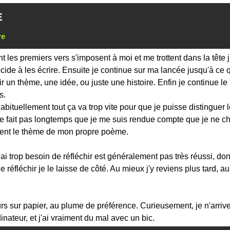
E
re
 les premiers vers s'imposent à moi et me trottent dans la tête 
cide à les écrire. Ensuite je continue sur ma lancée jusqu'à ce
ir un thème, une idée, ou juste une histoire. Enfin je continue 
s.
bituellement tout ça va trop vite pour que je puisse distinguer 
ne fait pas longtemps que je me suis rendue compte que je ne ch
ent le thème de mon propre poème.
'ai trop besoin de réfléchir est généralement pas très réussi, do
e réfléchir je le laisse de côté. Au mieux j'y reviens plus tard, au 
urs sur papier, au plume de préférence. Curieusement, je n'arriv
dinateur, et j'ai vraiment du mal avec un bic.