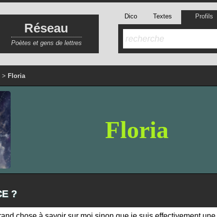
Dico
Textes
Profils
Réseau
Poètes et gens de lettres
>
Floria
Floria
CE ?
grand chose à savoir sur moi sinon que je suis effectivement une f