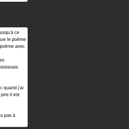
jusqu'à ce
 que le poème
le poème avec
les
oisissais
nc quand j'ai
pire il est
es pas à