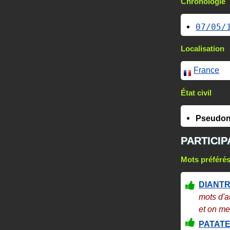
Chronologie
07/05/
Localisation
France
État civil
Pseudon
PARTICIP
Mots préféré
DIANT
mots d'a
et on me
PATAT