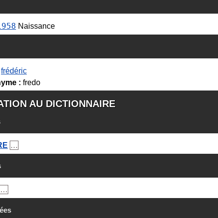
1958
Naissance
frédéric
yme :
fredo
ATION AU DICTIONNAIRE
s
RE
…
s
…
rées