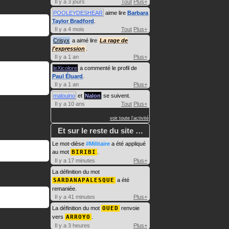
Il y a 3 jours
Tout
Plus+
POOLEYDESHEAR
aime lire
Barbara
Taylor Bradford
.
Il y a 4 mois
Tout
Plus+
Crisyx
a aimé lire
La rage de
l'expression
.
Il y a 1 an
Plus+
leXicolore
a commenté le profil de
Paul Éluard
.
Il y a 1 an
Plus+
malouino
et
Nalon
se suivent.
Il y a 10 ans
Tout
Plus+
voir toute l'activité
Et sur le reste du site …
Le mot-dièse
#Militaire
a été appliqué
au mot
BIRIBI
.
Il y a 17 minutes
Plus+
La définition du mot
SARDANAPALESQUE
a été
remaniée.
Il y a 41 minutes
Plus+
La définition du mot
OUED
renvoie
vers
ARROYO
.
Il y a 3 heures
Plus+