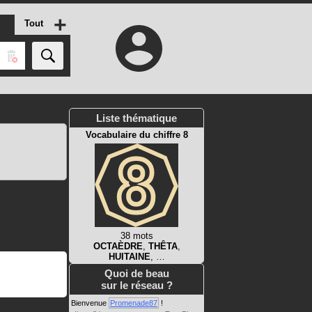
+
Tout
Liste thématique
Vocabulaire du chiffre 8
38 mots
OCTAÈDRE
,
THÊTA
,
HUITAINE
, …
Quoi de beau
sur le réseau ?
Bienvenue
Promenade87
!