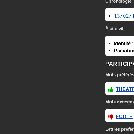
Chronologie
13/02/
État civil
Identité :
Pseudon
PARTICIP
Mots préféré
THEAT
Mots détesté
ECOLE
Lettres préfé