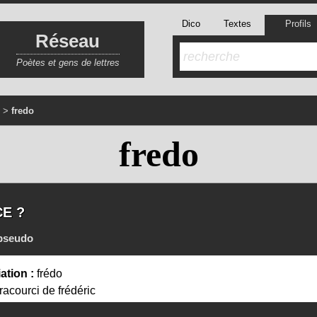
Dico
Textes
Profils
Réseau
Poètes et gens de lettres
>
fredo
fredo
CE ?
pseudo
ation :
frédo
racourci de frédéric