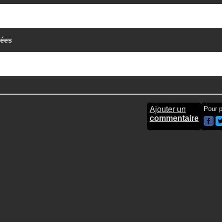
tées
Ajouter un
Pour p
commentaire