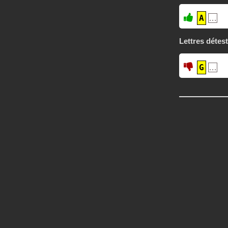
A
…
Lettres détes
G
…