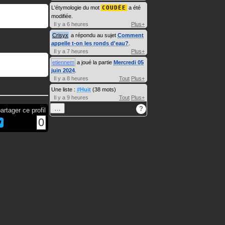
L'étymologie du mot
COUDÉE
a été
modifiée.
Il y a 6 heures
Plus+
Crisyx
a répondu au sujet
Comment
appelle t-on les ronds d'eau?
.
Il y a 7 heures
Plus+
etiennem
a joué la partie
Mercredi 05
juin 2024
.
Il y a 8 heures
Tout
Plus+
Une liste :
#Huit
(38 mots)
Il y a 9 heures
Tout
Plus+
…
?
artager ce profil
0