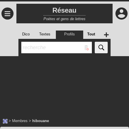
Réseau
≡
Poètes et gens de lettres
+
Dico
Textes
Profils
Tout
>
Membres
>
hibouane