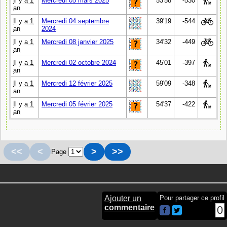
Il y a 1
Mercredi 05 mars 2025
53'58
-530
an
Il y a 1
Mercredi 04 septembre
39'19
-544
an
2024
Il y a 1
Mercredi 08 janvier 2025
34'32
-449
an
Il y a 1
Mercredi 02 octobre 2024
45'01
-397
an
Il y a 1
Mercredi 12 février 2025
59'09
-348
an
Il y a 1
Mercredi 05 février 2025
54'37
-422
an
<<
<
>
>>
Page
Ajouter un
Pour partager ce profil
commentaire
0