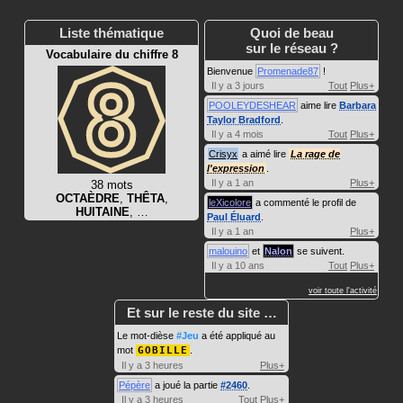
Liste thématique
Quoi de beau
sur le réseau ?
Vocabulaire du chiffre 8
Bienvenue
Promenade87
!
Il y a 3 jours
Tout
Plus+
POOLEYDESHEAR
aime lire
Barbara
Taylor Bradford
.
Il y a 4 mois
Tout
Plus+
Crisyx
a aimé lire
La rage de
l'expression
.
Il y a 1 an
Plus+
38 mots
OCTAÈDRE
,
THÊTA
,
leXicolore
a commenté le profil de
HUITAINE
, …
Paul Éluard
.
Il y a 1 an
Plus+
malouino
et
Nalon
se suivent.
Il y a 10 ans
Tout
Plus+
voir toute l'activité
Et sur le reste du site …
Le mot-dièse
#Jeu
a été appliqué au
mot
GOBILLE
.
Il y a 3 heures
Plus+
Pépère
a joué la partie
#2460
.
Il y a 3 heures
Tout
Plus+