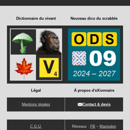
Dictionnaire du vivant
Nouveau dico du scrabble
Légal
À propos d'eXionnaire
Mentions légales
Contact & devis
C.G.U.
Réseaux :
FB
–
Mastodon