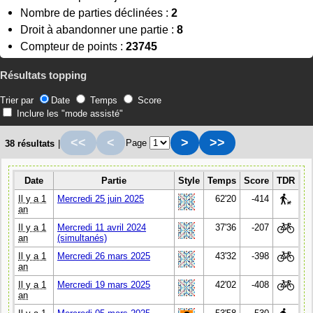
Nombre de parties déclinées :
2
Droit à abandonner une partie :
8
Compteur de points :
23745
Résultats topping
Trier par
Date
Temps
Score
Inclure les "mode assisté"
<<
<
>
>>
Page
38 résultats
|
Date
Partie
Style
Temps
Score
TDR
Il y a 1
Mercredi 25 juin 2025
62'20
-414
an
Il y a 1
Mercredi 11 avril 2024
37'36
-207
an
(simultanés)
Il y a 1
Mercredi 26 mars 2025
43'32
-398
an
Il y a 1
Mercredi 19 mars 2025
42'02
-408
an