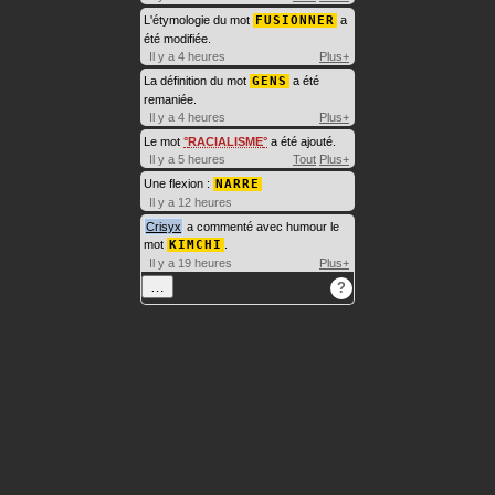
L'étymologie du mot
FUSIONNER
a
été modifiée.
Il y a 4 heures
Plus+
La définition du mot
GENS
a été
remaniée.
Il y a 4 heures
Plus+
Le mot
RACIALISME
a été ajouté.
Il y a 5 heures
Tout
Plus+
Une flexion :
NARRE
Il y a 12 heures
Crisyx
a commenté avec humour le
mot
KIMCHI
.
Il y a 19 heures
Plus+
…
?