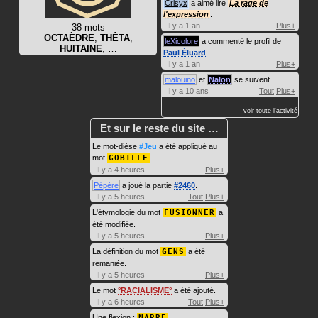
Crisyx
a aimé lire
La rage de
l'expression
.
Il y a 1 an
Plus+
38 mots
OCTAÈDRE
,
THÊTA
,
leXicolore
a commenté le profil de
HUITAINE
, …
Paul Éluard
.
Il y a 1 an
Plus+
malouino
et
Nalon
se suivent.
Il y a 10 ans
Tout
Plus+
voir toute l'activité
Et sur le reste du site …
Le mot-dièse
#Jeu
a été appliqué au
mot
GOBILLE
.
Il y a 4 heures
Plus+
Pépère
a joué la partie
#2460
.
Il y a 5 heures
Tout
Plus+
L'étymologie du mot
FUSIONNER
a
été modifiée.
Il y a 5 heures
Plus+
La définition du mot
GENS
a été
remaniée.
Il y a 5 heures
Plus+
Le mot
RACIALISME
a été ajouté.
Il y a 6 heures
Tout
Plus+
Une flexion :
NARRE