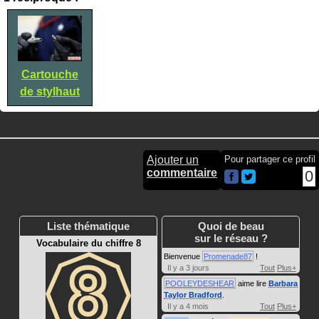
Cartouche
de stylhaut
Ajouter un
Pour partager ce profil
commentaire
0
Liste thématique
Quoi de beau
sur le réseau ?
Vocabulaire du chiffre 8
Bienvenue
Promenade87
!
Il y a 3 jours
Tout
Plus+
POOLEYDESHEAR
aime lire
Barbara
Taylor Bradford
.
Il y a 4 mois
Tout
Plus+