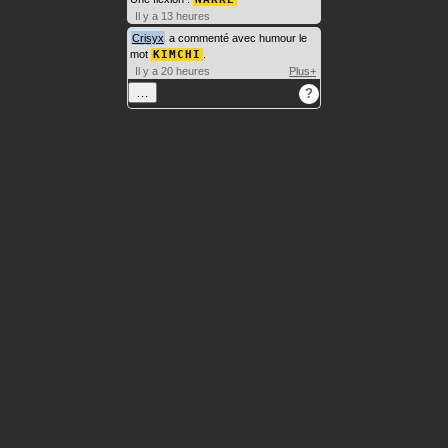
Il y a 13 heures
Crisyx
a commenté avec humour le
mot
KIMCHI
.
Il y a 20 heures
Plus+
…
?