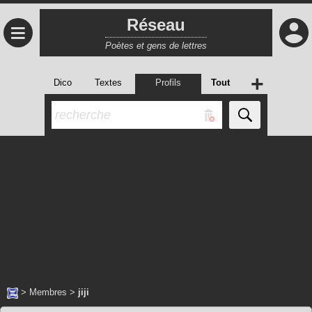
Réseau
≡
Poètes et gens de lettres
+
Dico
Textes
Profils
Tout
>
Membres
>
jiji