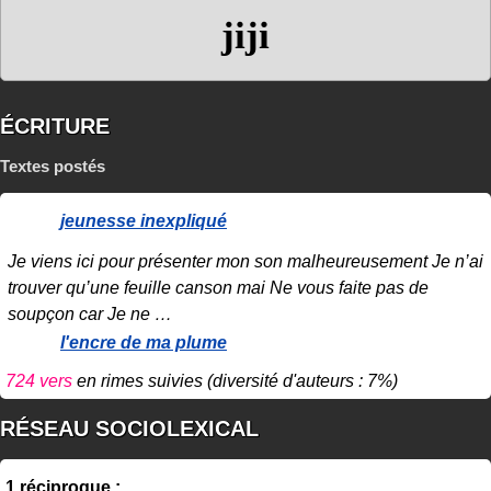
jiji
ÉCRITURE
Textes postés
jeunesse inexpliqué
Je viens ici pour présenter mon son malheureusement Je n’ai
trouver qu’une feuille canson mai Ne vous faite pas de
soupçon car Je ne
…
l'encre de ma plume
724 vers
en rimes suivies
(diversité d'auteurs : 7%)
RÉSEAU SOCIOLEXICAL
1 réciproque :