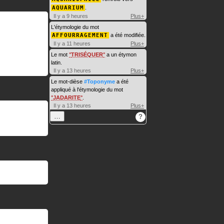
AQUARIUM
.
Il y a 9 heures
Plus+
L'étymologie du mot
AFFOURRAGEMENT
a été modifiée.
Il y a 11 heures
Plus+
Le mot
TRISÉQUER
a un étymon
latin.
Il y a 13 heures
Plus+
Le mot-dièse
#Toponyme
a été
appliqué à l'étymologie du mot
JADARITE
.
Il y a 13 heures
Plus+
…
?