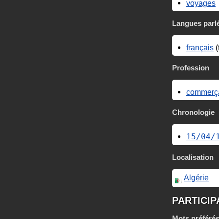
voyages
Langues parl
français
(
Profession
commerç
Chronologie
15/04/
Localisation
Algérie
PARTICIP
Mots préféré