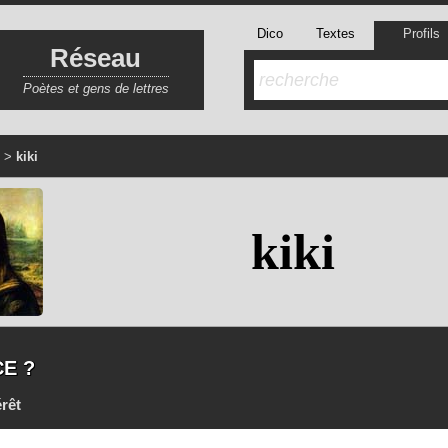
Dico
Textes
Profils
Réseau
Poètes et gens de lettres
>
kiki
kiki
CE ?
érêt