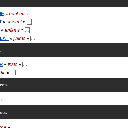
GE
«
bonheur
»
…
T
«
present
»
…
«
enfants
»
…
LAT
«
j'aime
»
…
s
R
«
triste
»
…
«
fin
»
…
rées
»
…
tées
che
»
…