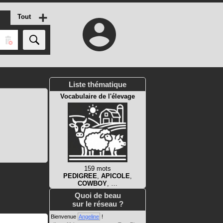
+
Tout
Liste thématique
Vocabulaire de l'élevage
159 mots
PEDIGREE
,
APICOLE
,
COWBOY
, …
Quoi de beau
sur le réseau ?
Bienvenue
Angeline
!