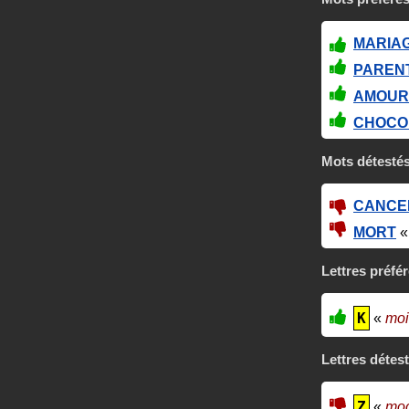
MARIA
PAREN
AMOUR
CHOCO
Mots détesté
CANCE
MORT
Lettres préfé
K
«
moi
Lettres détes
Z
«
mo