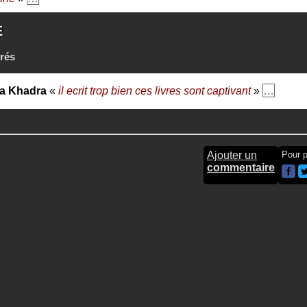
E
rés
a Khadra
«
il ecrit trop bien ces livres sont captivant
»
…
Ajouter un
Pour p
commentaire