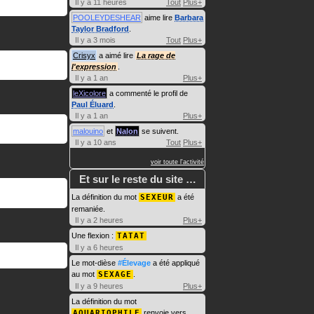
Il y a 11 heures
Tout
Plus+
POOLEYDESHEAR
aime lire
Barbara
Taylor Bradford
.
Il y a 3 mois
Tout
Plus+
Crisyx
a aimé lire
La rage de
l'expression
.
Il y a 1 an
Plus+
leXicolore
a commenté le profil de
Paul Éluard
.
Il y a 1 an
Plus+
malouino
et
Nalon
se suivent.
Il y a 10 ans
Tout
Plus+
voir toute l'activité
Et sur le reste du site …
La définition du mot
SEXEUR
a été
remaniée.
Il y a 2 heures
Plus+
Une flexion :
TATAT
Il y a 6 heures
Le mot-dièse
#Élevage
a été appliqué
au mot
SEXAGE
.
Il y a 9 heures
Plus+
La définition du mot
AQUARIOPHILE
renvoie vers