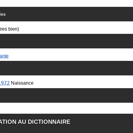
ées
tres bien)
ante
1972
Naissance
ATION AU DICTIONNAIRE
s