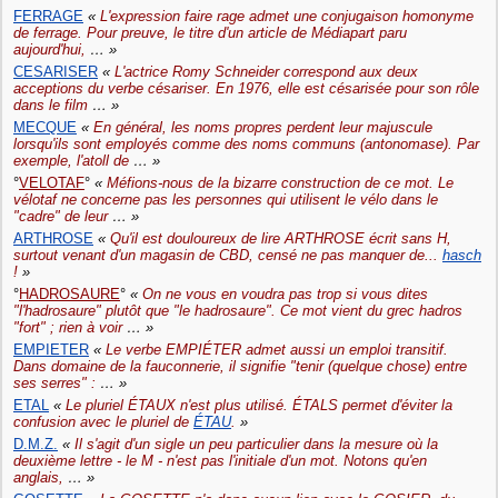
FERRAGE
«
L'expression faire rage admet une conjugaison homonyme
de ferrage. Pour preuve, le titre d'un article de Médiapart paru
aujourd'hui,
… »
CESARISER
«
L'actrice Romy Schneider correspond aux deux
acceptions du verbe césariser. En 1976, elle est césarisée pour son rôle
dans le film
… »
MECQUE
«
En général, les noms propres perdent leur majuscule
lorsqu'ils sont employés comme des noms communs (antonomase). Par
exemple, l'atoll de
… »
VELOTAF
«
Méfions-nous de la bizarre construction de ce mot. Le
vélotaf ne concerne pas les personnes qui utilisent le vélo dans le
"cadre" de leur
… »
ARTHROSE
«
Qu'il est douloureux de lire ARTHROSE écrit sans H,
surtout venant d'un magasin de CBD, censé ne pas manquer de...
hasch
!
»
HADROSAURE
«
On ne vous en voudra pas trop si vous dites
"l'hadrosaure" plutôt que "le hadrosaure". Ce mot vient du grec hadros
"fort" ; rien à voir
… »
EMPIETER
«
Le verbe EMPIÉTER admet aussi un emploi transitif.
Dans domaine de la fauconnerie, il signifie "tenir (quelque chose) entre
ses serres" :
… »
ETAL
«
Le pluriel ÉTAUX n'est plus utilisé. ÉTALS permet d'éviter la
confusion avec le pluriel de
ÉTAU
.
»
D.M.Z.
«
Il s'agit d'un sigle un peu particulier dans la mesure où la
deuxième lettre - le M - n'est pas l'initiale d'un mot. Notons qu'en
anglais,
… »