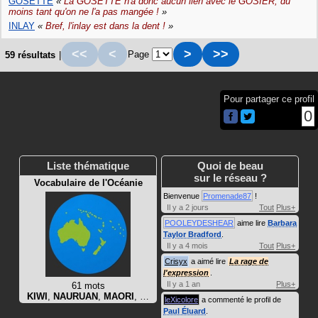
GOSETTE
«
La GOSETTE n'a donc aucun lien avec le GOSIER, du
moins tant qu'on ne l'a pas mangée !
»
INLAY
«
Bref, l'inlay est dans la dent !
»
<<
<
>
>>
Page
59 résultats
|
Pour partager ce profil
0
Liste thématique
Quoi de beau
sur le réseau ?
Vocabulaire de l'Océanie
Bienvenue
Promenade87
!
Il y a 2 jours
Tout
Plus+
POOLEYDESHEAR
aime lire
Barbara
Taylor Bradford
.
Il y a 4 mois
Tout
Plus+
Crisyx
a aimé lire
La rage de
l'expression
.
Il y a 1 an
Plus+
61 mots
KIWI
,
NAURUAN
,
MAORI
, …
leXicolore
a commenté le profil de
Paul Éluard
.