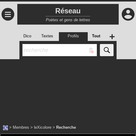
Réseau
≡
Poètes et gens de lettres
+
Dico
Textes
Profils
Tout
>
Membres
>
leXicolore
>
Recherche