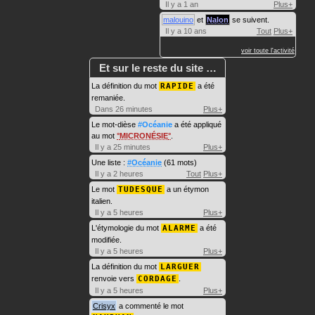
Il y a 1 an
Plus+
malouino
et
Nalon
se suivent.
Il y a 10 ans
Tout
Plus+
voir toute l'activité
Et sur le reste du site …
La définition du mot
RAPIDE
a été
remaniée.
Dans 26 minutes
Plus+
Le mot-dièse
#Océanie
a été appliqué
au mot
MICRONÉSIE
.
Il y a 25 minutes
Plus+
Une liste :
#Océanie
(61 mots)
Il y a 2 heures
Tout
Plus+
Le mot
TUDESQUE
a un étymon
italien.
Il y a 5 heures
Plus+
L'étymologie du mot
ALARME
a été
modifiée.
Il y a 5 heures
Plus+
La définition du mot
LARGUER
renvoie vers
CORDAGE
.
Il y a 5 heures
Plus+
Crisyx
a commenté le mot