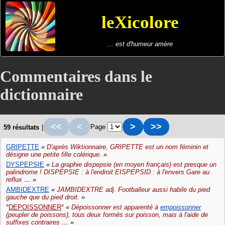
leXicolore
... est d'humeur amère
Commentaires dans le
dictionnaire
<<
<
>
>>
Page
59 résultats
|
GRIPETTE
«
D'après Wiktionnaire, GRIPETTE est un nom féminin et
désigne une petite fille colérique.
»
DYSPEPSIE
«
La graphie dispepsie (en moyen français) est presque un
palindrome ! DISPEPSIE : à l'endroit EISPEPSID : à l'envers Gare au
reflux
… »
AMBIDEXTRE
«
JAMBIDEXTRE adj. Footballeur aussi habile du pied
gauche que du pied droit.
»
DEPOISSONNER
«
Dépoissonner est apparenté à
empoissonner
(peupler de poissons), tous deux formés sur poisson, mais à l'aide de
suffixes contraires
… »