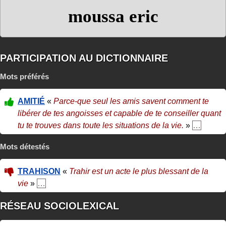
moussa eric
PARTICIPATION AU DICTIONNAIRE
Mots préférés
AMITIÉ
«
Parce-que seul les amis savent comment te
libérer de tes angoisses et capable de te conseiller quant
tu te trouves dans toute les situations de la vie.
»
…
Mots détestés
TRAHISON
«
Trahir est un acte le plus blessant de la
vie
»
…
RÉSEAU SOCIOLEXICAL