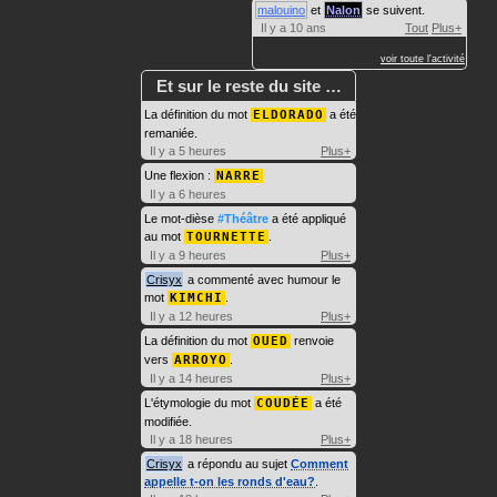
malouino
et
Nalon
se suivent.
Il y a 10 ans
Tout
Plus+
voir toute l'activité
Et sur le reste du site …
La définition du mot
ELDORADO
a été
remaniée.
Il y a 5 heures
Plus+
Une flexion :
NARRE
Il y a 6 heures
Le mot-dièse
#Théâtre
a été appliqué
au mot
TOURNETTE
.
Il y a 9 heures
Plus+
Crisyx
a commenté avec humour le
mot
KIMCHI
.
Il y a 12 heures
Plus+
La définition du mot
OUED
renvoie
vers
ARROYO
.
Il y a 14 heures
Plus+
L'étymologie du mot
COUDÉE
a été
modifiée.
Il y a 18 heures
Plus+
Crisyx
a répondu au sujet
Comment
appelle t-on les ronds d'eau?
.