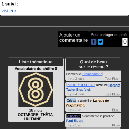
1 suivi :
visiteur
Ajouter un
Pour partager ce profil
commentaire
0
Liste thématique
Quoi de beau
sur le réseau ?
Vocabulaire du chiffre 8
Bienvenue
Promenade87
!
Il y a 3 jours
Tout
Plus+
POOLEYDESHEAR
aime lire
Barbara
Taylor Bradford
.
Il y a 4 mois
Tout
Plus+
Crisyx
a aimé lire
La rage de
l'expression
.
Il y a 1 an
Plus+
38 mots
OCTAÈDRE
,
THÊTA
,
leXicolore
a commenté le profil de
HUITAINE
, …
Paul Éluard
.
Il y a 1 an
Plus+