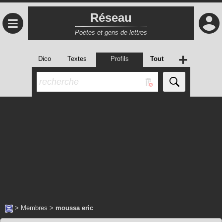
Réseau
≡
Poètes et gens de lettres
+
Dico
Textes
Profils
Tout
>
Membres
>
moussa eric