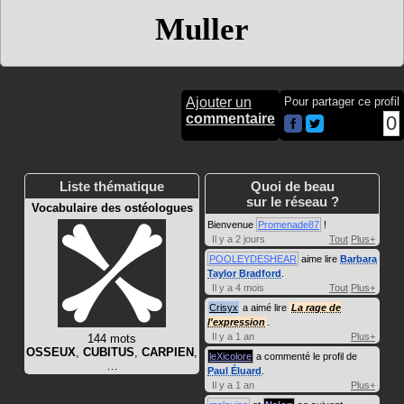
Muller
Ajouter un
Pour partager ce profil
commentaire
0
Liste thématique
Quoi de beau
sur le réseau ?
Vocabulaire des ostéologues
Bienvenue
Promenade87
!
Il y a 2 jours
Tout
Plus+
POOLEYDESHEAR
aime lire
Barbara
Taylor Bradford
.
Il y a 4 mois
Tout
Plus+
Crisyx
a aimé lire
La rage de
l'expression
.
Il y a 1 an
Plus+
144 mots
OSSEUX
,
CUBITUS
,
CARPIEN
,
leXicolore
a commenté le profil de
…
Paul Éluard
.
Il y a 1 an
Plus+