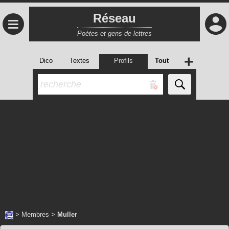
Réseau
≡
Poètes et gens de lettres
+
Dico
Textes
Profils
Tout
>
Membres
>
Muller