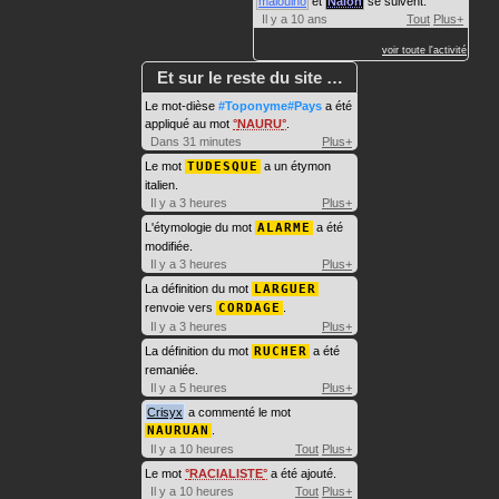
malouino
et
Nalon
se suivent.
Il y a 10 ans
Tout
Plus+
voir toute l'activité
Et sur le reste du site …
Le mot-dièse
#Toponyme#Pays
a été
appliqué au mot
NAURU
.
Dans 31 minutes
Plus+
Le mot
TUDESQUE
a un étymon
italien.
Il y a 3 heures
Plus+
L'étymologie du mot
ALARME
a été
modifiée.
Il y a 3 heures
Plus+
La définition du mot
LARGUER
renvoie vers
CORDAGE
.
Il y a 3 heures
Plus+
La définition du mot
RUCHER
a été
remaniée.
Il y a 5 heures
Plus+
Crisyx
a commenté le mot
NAURUAN
.
Il y a 10 heures
Tout
Plus+
Le mot
RACIALISTE
a été ajouté.
Il y a 10 heures
Tout
Plus+