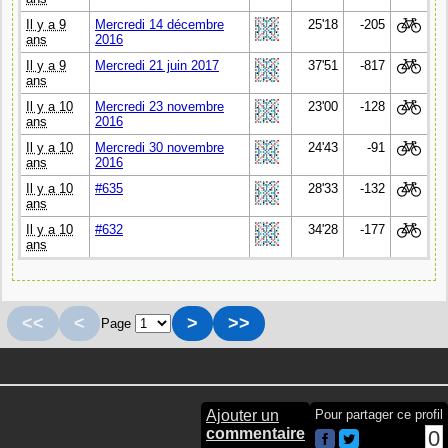
Il y a 9
Mercredi 14 décembre
25'18
-205
ans
2016
Il y a 9
Mercredi 21 juin 2017
37'51
-817
ans
Il y a 10
Mercredi 23 novembre
23'00
-128
ans
2016
Il y a 10
Mercredi 30 novembre
24'43
-91
ans
2016
Il y a 10
#635
28'33
-132
ans
Il y a 10
#632
34'28
-177
ans
<<
<
>
>>
Page
Ajouter un
Pour partager ce profil
commentaire
0