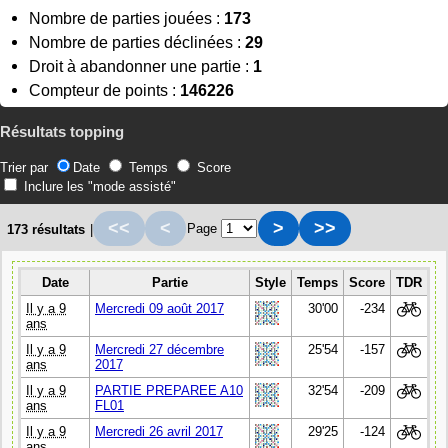
Nombre de parties jouées :
173
Nombre de parties déclinées :
29
Droit à abandonner une partie :
1
Compteur de points :
146226
Résultats topping
Trier par
Date
Temps
Score
Inclure les "mode assisté"
<<
<
>
>>
Page
173 résultats
|
Date
Partie
Style
Temps
Score
TDR
Il y a 9
Mercredi 09 août 2017
30'00
-234
ans
Il y a 9
Mercredi 27 décembre
25'54
-157
ans
2017
Il y a 9
PARTIE PREPAREE A10
32'54
-209
ans
FL01
Il y a 9
Mercredi 26 avril 2017
29'25
-124
ans