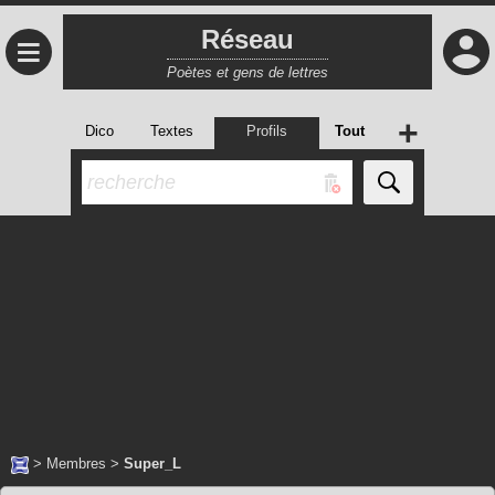
Réseau
≡
Poètes et gens de lettres
+
Dico
Textes
Profils
Tout
>
Membres
>
Super_L