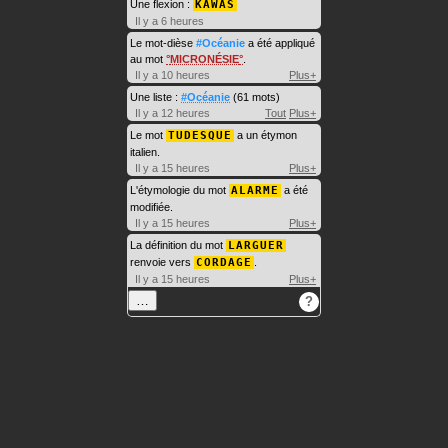
Une flexion :
KAWAS
Il y a 6 heures
Le mot-dièse
#Océanie
a été appliqué
au mot
MICRONÉSIE
.
Il y a 10 heures
Plus+
Une liste :
#Océanie
(61 mots)
Il y a 12 heures
Tout
Plus+
Le mot
TUDESQUE
a un étymon
italien.
Il y a 15 heures
Plus+
L'étymologie du mot
ALARME
a été
modifiée.
Il y a 15 heures
Plus+
La définition du mot
LARGUER
renvoie vers
CORDAGE
.
Il y a 15 heures
Plus+
…
?