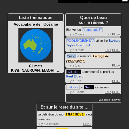
Liste thématique
Quoi de beau
sur le réseau ?
Vocabulaire de l'Océanie
Bienvenue
Promenade87
!
Il y a 2 jours
Tout
Plus+
POOLEYDESHEAR
aime lire
Barbara
Taylor Bradford
.
Il y a 4 mois
Tout
Plus+
Crisyx
a aimé lire
La rage de
l'expression
.
Il y a 1 an
Plus+
61 mots
KIWI
,
NAURUAN
,
MAORI
, …
leXicolore
a commenté le profil de
Paul Éluard
.
Il y a 1 an
Plus+
malouino
et
Nalon
se suivent.
Il y a 10 ans
Tout
Plus+
voir toute l'activité
Et sur le reste du site …
La définition du mot
INACHEVÉ
a été
remaniée.
Il y a 3 heures
Plus+