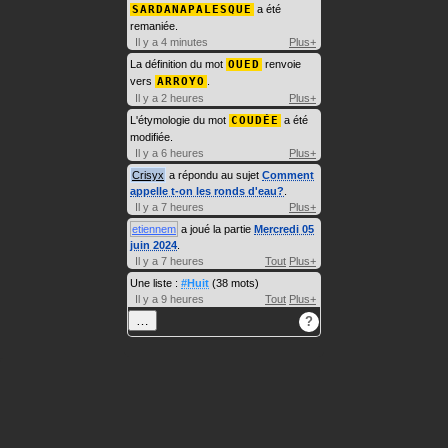
SARDANAPALESQUE
a été
remaniée.
Il y a 4 minutes
Plus+
La définition du mot
OUED
renvoie
vers
ARROYO
.
Il y a 2 heures
Plus+
L'étymologie du mot
COUDÉE
a été
modifiée.
Il y a 6 heures
Plus+
Crisyx
a répondu au sujet
Comment
appelle t-on les ronds d'eau?
.
Il y a 7 heures
Plus+
etiennem
a joué la partie
Mercredi 05
juin 2024
.
Il y a 7 heures
Tout
Plus+
Une liste :
#Huit
(38 mots)
Il y a 9 heures
Tout
Plus+
…
?