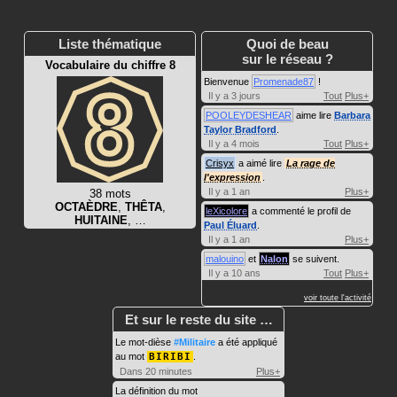
Liste thématique
Quoi de beau
sur le réseau ?
Vocabulaire du chiffre 8
Bienvenue
Promenade87
!
Il y a 3 jours
Tout
Plus+
POOLEYDESHEAR
aime lire
Barbara
Taylor Bradford
.
Il y a 4 mois
Tout
Plus+
Crisyx
a aimé lire
La rage de
l'expression
.
Il y a 1 an
Plus+
38 mots
OCTAÈDRE
,
THÊTA
,
leXicolore
a commenté le profil de
HUITAINE
, …
Paul Éluard
.
Il y a 1 an
Plus+
malouino
et
Nalon
se suivent.
Il y a 10 ans
Tout
Plus+
voir toute l'activité
Et sur le reste du site …
Le mot-dièse
#Militaire
a été appliqué
au mot
BIRIBI
.
Dans 20 minutes
Plus+
La définition du mot