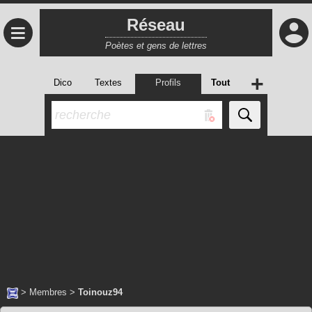
Réseau
≡
Poètes et gens de lettres
+
Dico
Textes
Profils
Tout
>
Membres
>
Toinouz94