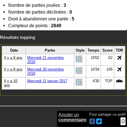
Nombre de parties jouées :
3
Nombre de parties déclinées :
0
Droit à abandonner une partie :
5
Compteur de points :
2849
Résultats topping
Date
Partie
Style
Temps
Score
TDR
Il y a 8 ans
Mercredi 21 novembre
10'02
-52
2018
Il y a 8 ans
Mercredi 28 novembre
10'34
-105
2018
Il y a 10
Mercredi 11 janvier 2017
4'30
TOP
ans
Ajouter un
Pour partager ce profil
commentaire
0