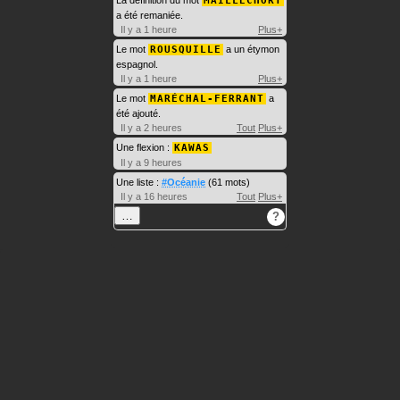
MAILLECHORT
a été remaniée.
Il y a 1 heure
Plus+
Le mot
ROUSQUILLE
a un étymon
espagnol.
Il y a 1 heure
Plus+
Le mot
MARÉCHAL-FERRANT
a
été ajouté.
Il y a 2 heures
Tout
Plus+
Une flexion :
KAWAS
Il y a 9 heures
Une liste :
#Océanie
(61 mots)
Il y a 16 heures
Tout
Plus+
…
?