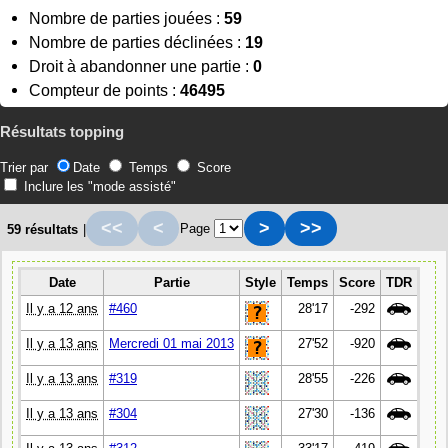
Nombre de parties jouées :
59
Nombre de parties déclinées :
19
Droit à abandonner une partie :
0
Compteur de points :
46495
Résultats topping
Trier par
Date
Temps
Score
Inclure les "mode assisté"
<<
<
>
>>
Page
59 résultats
|
Date
Partie
Style
Temps
Score
TDR
Il y a 12 ans
#460
28'17
-292
Il y a 13 ans
Mercredi 01 mai 2013
27'52
-920
Il y a 13 ans
#319
28'55
-226
Il y a 13 ans
#304
27'30
-136