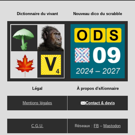
Dictionnaire du vivant
Nouveau dico du scrabble
Légal
À propos d'eXionnaire
Mentions légales
Contact & devis
C.G.U.
Réseaux :
FB
–
Mastodon