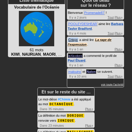
Liste thématique
Quoi de beau
sur le réseau ?
Vocabulaire de l'Océanie
Bienvenue
Promenade87
!
Il y a 2 jours
Tout
Plus+
POOLEYDESHEAR
aime lire
Barbara
Taylor Bradford
.
Il y a 4 mois
Tout
Plus+
Crisyx
a aimé lire
La rage de
l'expression
.
Il y a 1 an
Plus+
61 mots
KIWI
,
NAURUAN
,
MAORI
, …
leXicolore
a commenté le profil de
Paul Éluard
.
Il y a 1 an
Plus+
malouino
et
Nalon
se suivent.
Il y a 10 ans
Tout
Plus+
voir toute l'activité
Et sur le reste du site …
Le mot-dièse
#Chimie
a été appliqué
au mot
OCTANOÏQUE
.
Dans 35 minutes
Plus+
La définition du mot
DORIQUE
renvoie vers
IONIQUE
.
Dans 23 minutes
Plus+
La définition du mot