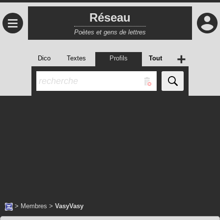
Réseau
≡
Poètes et gens de lettres
+
Dico
Textes
Profils
Tout
>
Membres
>
VasyVasy