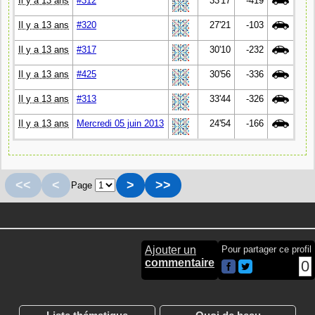
Il y a 13 ans
#312
33'17
-419
Il y a 13 ans
#320
27'21
-103
Il y a 13 ans
#317
30'10
-232
Il y a 13 ans
#425
30'56
-336
Il y a 13 ans
#313
33'44
-326
Il y a 13 ans
Mercredi 05 juin 2013
24'54
-166
<<
<
>
>>
Page
Ajouter un
Pour partager ce profil
commentaire
0