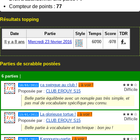
Compteur de points :
77
Résultats topping
Date
Partie
Style
Temps
Score
TDR
Il y a 8 ans
Mercredi 23 février 2016
60'00
-978
Parties de scrabble postées
6 parties
|
ça swingue au club !
¡ à voir !
★★★☆
10/03/2011
Difficile
Proposée par :
CLUB ERQUY S15
Belle partie équilibrée avec un nonuple pas très simple, et
pas mal de vocabulaire spécifique peu connu.
La glorieuse tortue !
¡ à voir !
★★★☆
13/01/2011
Difficile
Proposée par :
CLUB ERQUY S15
Belle partie à vocabulaire et technique : bon jeu !
Kangourou-partie
¡ à voir !
★★☆☆
06/01/2011