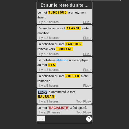
Et sur le reste du site …
Le mot
TUDESQUE
a un étymon
italien.
Il y a 2 heures
Plus+
L'étymologie du mot
ALARME
a été
modifiée.
Il y a 2 heures
Plus+
La définition du mot
LARGUER
renvoie vers
CORDAGE
.
Il y a 2 heures
Plus+
Le mot-dièse
#Marine
a été appliqué
au mot
RIS
.
Il y a 2 heures
Plus+
La définition du mot
RUCHER
a été
remaniée.
Il y a 5 heures
Plus+
Crisyx
a commenté le mot
NAURUAN
.
Il y a 9 heures
Tout
Plus+
Le mot
RACIALISTE
a été ajouté.
Il y a 10 heures
Tout
Plus+
…
?