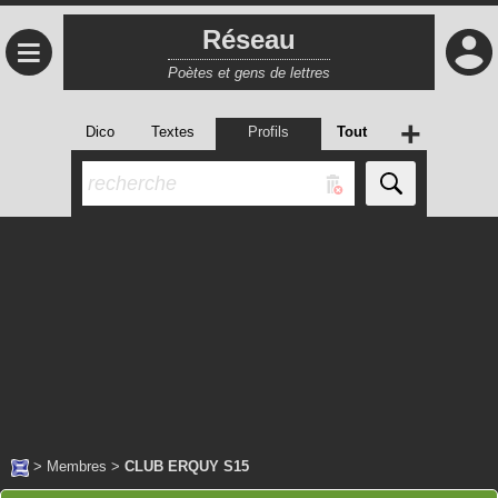
Réseau
≡
Poètes et gens de lettres
+
Dico
Textes
Profils
Tout
>
Membres
>
CLUB ERQUY S15