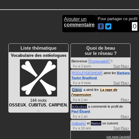
Ajouter un
Pour partager ce profil
commentaire
0
Liste thématique
Quoi de beau
sur le réseau ?
Vocabulaire des ostéologues
Bienvenue
Promenade87
!
Il y a 2 jours
Tout
Plus+
POOLEYDESHEAR
aime lire
Barbara
Taylor Bradford
.
Il y a 4 mois
Tout
Plus+
Crisyx
a aimé lire
La rage de
l'expression
.
Il y a 1 an
Plus+
144 mots
OSSEUX
,
CUBITUS
,
CARPIEN
,
leXicolore
a commenté le profil de
…
Paul Éluard
.
Il y a 1 an
Plus+
malouino
et
Nalon
se suivent.
Il y a 10 ans
Tout
Plus+
voir toute l'activité