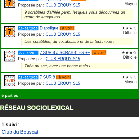
Moyen
Proposée par :
CLUB ERQUY S15
9 scrabbles d'affilée parmi lesquels vous découvrirez un
genre de kangourou...
Diabolique
¡ à voir !
★★★☆
10/06/2010
Difficile
Proposée par :
CLUB ERQUY S15
Des scrabbles, du vocabulaire et de la technique !
7 SUR 8 à SCRABBLES ++
¡ à voir !
★★★☆
27/05/2010
Difficile
Proposée par :
CLUB ERQUY S15
Tirée au sac, avec une bonne main !
7 SUR 8
¡ à voir !
★★☆☆
13/05/2010
Moyen
Proposée par :
CLUB ERQUY S15
6 parties
|
RÉSEAU SOCIOLEXICAL
1 suivi :
Club du Bouscat