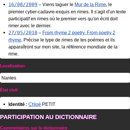
16/08/2009
– Viens taguer le
Mur de la Rime
, le
premier cyber-cadavre-exquis en rimes. Il s'agit d'un texte
participatif en rimes où le premier vers qu'on écrit doit
rimer avec le dernier.
27/05/2010
–
From rhyme 2 poetry. From poetry 2
rhyme
. Précise le type de rimes de tes poèmes et ils
apparaîtront sur mon site, la référence mondiale de la
rime.
Localisation
Nantes
État civil
Identité :
Chloé
PETIT
PARTICIPATION AU DICTIONNAIRE
Commentaires sur le dictionnaire