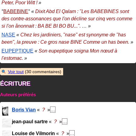
Peter, Poor Witt !
»
BABEBINE
«
Dixit Abd El Qalam : "Les BABEBINES sont
des contre-assonances que l'on décline sur cinq vers comme
si l'on ânonnait : BA BE BI BO BU...".
… »
NASE
«
Chez les jardiniers, "nase" est synonyme de "has
been", la preuve : Ce gros nase BINE Comme un has been.
»
EUPEPTIQUE
«
Son eupeptique soigna Mon nœud à
l'estomac.
»
Voir tout
(30 commentaires)
ÉCRITURE
Auteurs préférés
Boris Vian
«
?
»
…
jean-paul sartre
«
?
»
…
Louise de Vilmorin
«
?
»
…