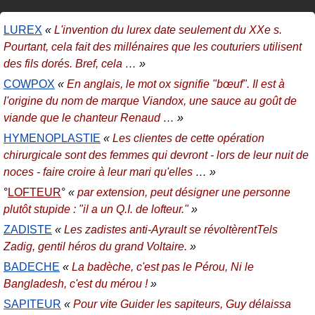
LUREX
«
L'invention du lurex date seulement du XXe s.
Pourtant, cela fait des millénaires que les couturiers utilisent
des fils dorés. Bref, cela
… »
COWPOX
«
En anglais, le mot ox signifie "bœuf". Il est à
l'origine du nom de marque Viandox, une sauce au goût de
viande que le chanteur Renaud
… »
HYMENOPLASTIE
«
Les clientes de cette opération
chirurgicale sont des femmes qui devront - lors de leur nuit de
noces - faire croire à leur mari qu'elles
… »
LOFTEUR
«
par extension, peut désigner une personne
plutôt stupide : "il a un Q.I. de lofteur."
»
ZADISTE
«
Les zadistes anti-Ayrault se révoltèrentTels
Zadig, gentil héros du grand Voltaire.
»
BADECHE
«
La badèche, c'est pas le Pérou, Ni le
Bangladesh, c'est du mérou !
»
SAPITEUR
«
Pour vite Guider les sapiteurs, Guy délaissa