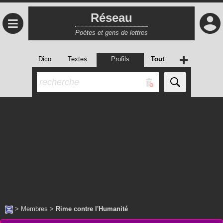
Réseau
≡
Poètes et gens de lettres
+
Dico
Textes
Profils
Tout
>
Membres
>
Rime contre l'Humanité