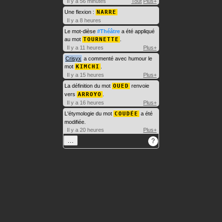
Il y a 56 minutes
Tout
Plus+
Une flexion :
NARRE
Il y a 8 heures
Le mot-dièse
#Théâtre
a été appliqué
au mot
TOURNETTE
.
Il y a 11 heures
Plus+
Crisyx
a commenté avec humour le
mot
KIMCHI
.
Il y a 15 heures
Plus+
La définition du mot
OUED
renvoie
vers
ARROYO
.
Il y a 16 heures
Plus+
L'étymologie du mot
COUDÉE
a été
modifiée.
Il y a 20 heures
Plus+
…
?