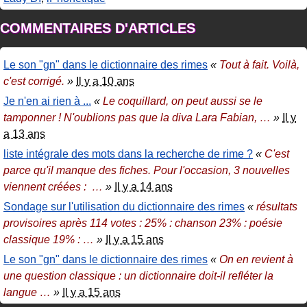
COMMENTAIRES D'ARTICLES
Le son "gn" dans le dictionnaire des rimes
«
Tout à fait. Voilà,
c'est corrigé.
»
Il y a 10 ans
Je n'en ai rien à ...
«
Le coquillard, on peut aussi se le
tamponner ! N'oublions pas que la diva Lara Fabian,
…
»
Il y
a 13 ans
liste intégrale des mots dans la recherche de rime ?
«
C'est
parce qu'il manque des fiches. Pour l'occasion, 3 nouvelles
viennent créées :
…
»
Il y a 14 ans
Sondage sur l'utilisation du dictionnaire des rimes
«
résultats
provisoires après 114 votes : 25% : chanson 23% : poésie
classique 19% :
…
»
Il y a 15 ans
Le son "gn" dans le dictionnaire des rimes
«
On en revient à
une question classique : un dictionnaire doit-il refléter la
langue
…
»
Il y a 15 ans