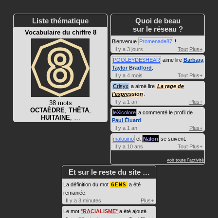
Liste thématique
Quoi de beau
sur le réseau ?
Vocabulaire du chiffre 8
Bienvenue
Promenade87
!
Il y a 3 jours
Tout
Plus+
POOLEYDESHEAR
aime lire
Barbara
Taylor Bradford
.
Il y a 4 mois
Tout
Plus+
Crisyx
a aimé lire
La rage de
l'expression
.
Il y a 1 an
Plus+
38 mots
OCTAÈDRE
,
THÊTA
,
leXicolore
a commenté le profil de
HUITAINE
, …
Paul Éluard
.
Il y a 1 an
Plus+
malouino
et
Nalon
se suivent.
Il y a 10 ans
Tout
Plus+
voir toute l'activité
Et sur le reste du site …
La définition du mot
GENS
a été
remaniée.
Il y a 3 minutes
Plus+
Le mot
RACIALISME
a été ajouté.