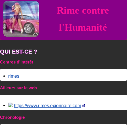
Rime contre
l'Humanité
QUI EST-CE ?
Centres d'intérêt
rimes
Ailleurs sur le web
https://www.rimes.exionnaire.com
Chronologie