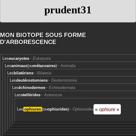
prudent31
MON BIOTOPE SOUS FORME
D'ARBORESCENCE
Les
eucaryotes
Eukaryota
Les
animaux
(ou
métazoaires
)
Animalia
Les
bilatériens
Bilateria
Les
deutérostomiens
Deuterostomia
Les
échinodermes
Echinodermata
Les
stellérides
Asterozoa
«
ophiure
»
Les
ophiures
(ou
ophiurides
)
Ophiuroidea