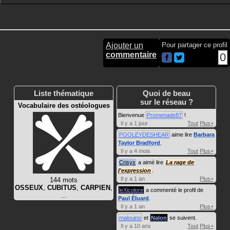
Ajouter un
Pour partager ce profil
commentaire
0
Liste thématique
Quoi de beau
sur le réseau ?
Vocabulaire des ostéologues
Bienvenue
Promenade87
!
Il y a 1 jour
Tout
Plus+
POOLEYDESHEAR
aime lire
Barbara
Taylor Bradford
.
Il y a 4 mois
Tout
Plus+
Crisyx
a aimé lire
La rage de
l'expression
.
Il y a 1 an
Plus+
144 mots
OSSEUX
,
CUBITUS
,
CARPIEN
,
leXicolore
a commenté le profil de
…
Paul Éluard
.
Il y a 1 an
Plus+
malouino
et
Nalon
se suivent.
Il y a 10 ans
Tout
Plus+