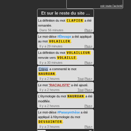
voir toute l'activité
Et sur le reste du site …
La définition du mot
CLAPIER
a été
remaniée.
Dans 56 minutes
Plus+
Le mot-dièse
#Élevage
a été appliqué
au mot
VOLAILLER
.
Il y a 29 minutes
Plus+
La définition du mot
VOLAILLEUR
renvoie vers
VOLAILLE
.
Il y a 30 minutes
Plus+
Crisyx
a commenté le mot
NAURUAN
.
Il y a 2 heures
Tout
Plus+
Le mot
RACIALISTE
a été ajouté.
Il y a 2 heures
Tout
Plus+
L'étymologie du mot
NAURUAN
a été
modifiée.
Il y a 2 heures
Plus+
Le mot-dièse
#Parasynthèse
a été
appliqué à l'étymologie du mot
DESSUINTER
.
Il y a 3 heures
Plus+