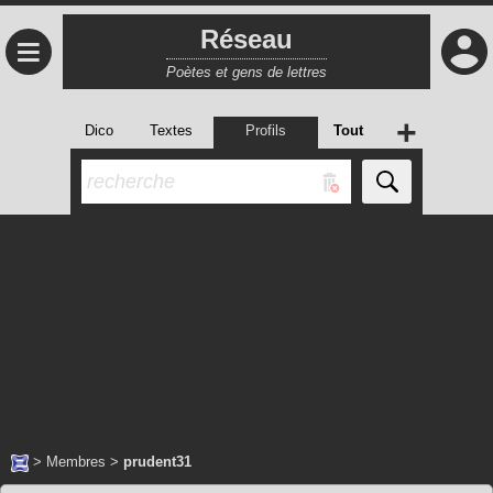
Réseau
≡
Poètes et gens de lettres
+
Dico
Textes
Profils
Tout
>
Membres
>
prudent31