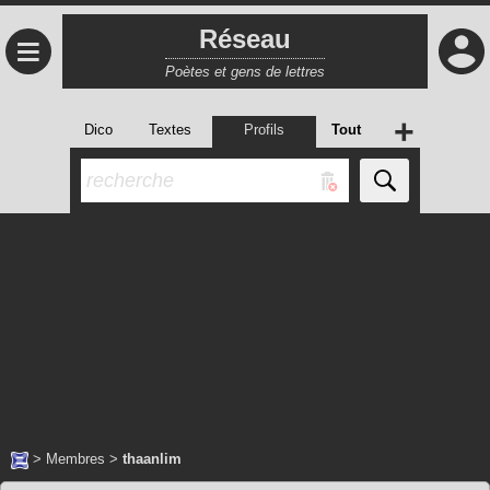
Réseau
≡
Poètes et gens de lettres
+
Dico
Textes
Profils
Tout
>
Membres
>
thaanlim