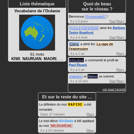
Liste thématique
Quoi de beau
sur le réseau ?
Vocabulaire de l'Océanie
Bienvenue
Promenade87
!
Il y a 2 jours
Tout
Plus+
POOLEYDESHEAR
aime lire
Barbara
Taylor Bradford
.
Il y a 4 mois
Tout
Plus+
Crisyx
a aimé lire
La rage de
l'expression
.
Il y a 1 an
Plus+
61 mots
KIWI
,
NAURUAN
,
MAORI
, …
leXicolore
a commenté le profil de
Paul Éluard
.
Il y a 1 an
Plus+
malouino
et
Nalon
se suivent.
Il y a 10 ans
Tout
Plus+
voir toute l'activité
Et sur le reste du site …
La définition du mot
RAPIDE
a été
remaniée.
Dans 27 minutes
Plus+
Le mot-dièse
#Océanie
a été appliqué
au mot
MICRONÉSIE
.
Il y a 24 minutes
Plus+