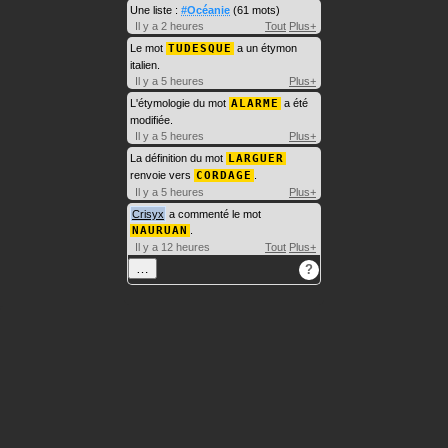
Une liste :
#Océanie
(61 mots)
Il y a 2 heures
Tout
Plus+
Le mot
TUDESQUE
a un étymon
italien.
Il y a 5 heures
Plus+
L'étymologie du mot
ALARME
a été
modifiée.
Il y a 5 heures
Plus+
La définition du mot
LARGUER
renvoie vers
CORDAGE
.
Il y a 5 heures
Plus+
Crisyx
a commenté le mot
NAURUAN
.
Il y a 12 heures
Tout
Plus+
…
?