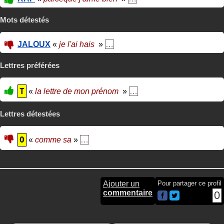
Mots détestés
JALOUX
«
je l'ai hais
»
…
Lettres préférées
T
«
la lettre de mon prénom
»
…
Lettres détestées
O
«
comme sa
»
…
Ajouter un
Pour partager ce profil
commentaire
0