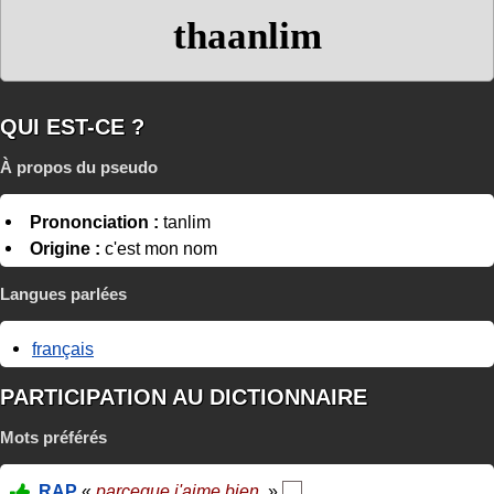
thaanlim
QUI EST-CE ?
À propos du pseudo
Prononciation :
tanlim
Origine :
c'est mon nom
Langues parlées
français
PARTICIPATION AU DICTIONNAIRE
Mots préférés
RAP
«
parceque j'aime bien
»
…