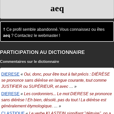
aeq
†
Ce profil semble abandonné. Vous connaissez ou êtes
aeq
? Contactez le webmaster !
PARTICIPATION AU DICTIONNAIRE
Commentaires sur le dictionnaire
DIERESE
«
Oui, donc, pour être tout à fait précis : DIÉRÈSE
se prononce sans diérèse en langue courante, tout comme
JUSTIFIER ou SUPÉRIEUR, et avec
… »
DIERESE
«
Les cordonniers... Le mot DIERESE se prononce
sans diérèse ! Eh bien, désolé, pas du tout ! La diérèse est
généralement étymologique.
… »
CLASTIQUE
«
Le verbe KLASTEIN signifiant "détruire", on a