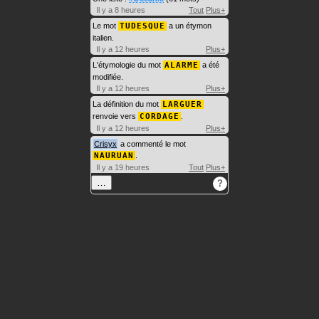
Il y a 8 heures
Tout
Plus+
Le mot
TUDESQUE
a un étymon
italien.
Il y a 12 heures
Plus+
L'étymologie du mot
ALARME
a été
modifiée.
Il y a 12 heures
Plus+
La définition du mot
LARGUER
renvoie vers
CORDAGE
.
Il y a 12 heures
Plus+
Crisyx
a commenté le mot
NAURUAN
.
Il y a 19 heures
Tout
Plus+
…
?