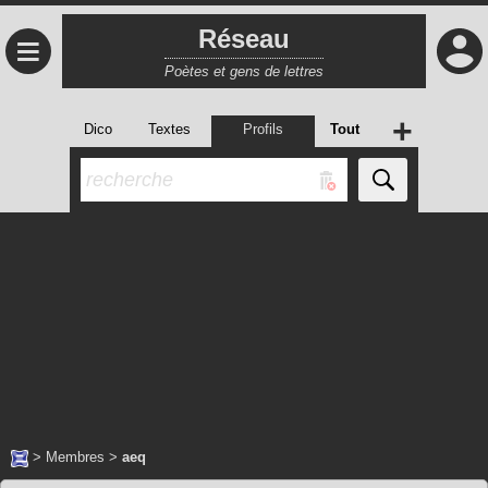
Réseau
≡
Poètes et gens de lettres
+
Dico
Textes
Profils
Tout
>
Membres
>
aeq