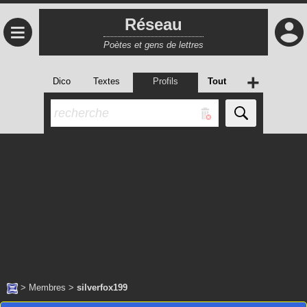
Réseau
≡
Poètes et gens de lettres
+
Dico
Textes
Profils
Tout
>
Membres
>
silverfox199