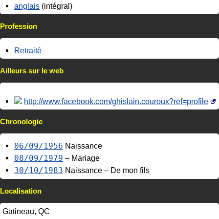
anglais
(intégral)
Profession
Retraité
Ailleurs sur le web
http://www.facebook.com/ghislain.couroux?ref=profile
Chronologie
06/09/1956
Naissance
08/09/1979
– Mariage
30/10/1983
Naissance – De mon fils
Localisation
Gatineau, QC