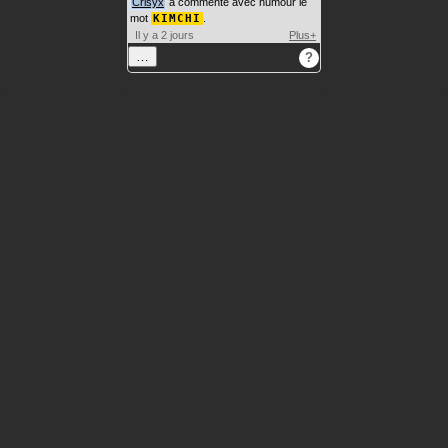
Crisyx
a commenté avec humour le
mot
KIMCHI
.
Il y a 2 jours
Plus+
…
?