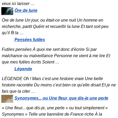
veux ici laisser
…
Öre de lune
Öre de lune Un jour, ou était-ce une nuit Un homme en
recherche, partit Quérir et recueillir la lune Et tant soit peu
qu’il fît la
…
Pensées futiles
Futiles pensées À quoi me sert donc d'écrire Si par
malchance ou malveillance Personne ne vient à me lire Et
que mes futiles écrits Soient
…
Légende
LÉGENDE Oh ! Mais c'est une histoire vraie Une belle
histoire racontée Du moins c'est bien ce qu'elle disait Et je ne
fais que la citer
…
Synonymes... ou Une fleur, que dis-je une perle
« Une fleur... que dis-je, une perle » ou tout simplement «
Synonymes » Telle une bannière de France riche À la