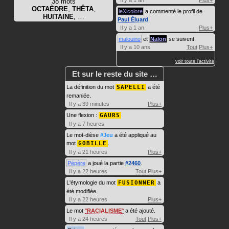
Il y a 1 an
Plus+
38 mots
OCTAÈDRE
,
THÊTA
,
leXicolore
a commenté le profil de
HUITAINE
, …
Paul Éluard
.
Il y a 1 an
Plus+
malouino
et
Nalon
se suivent.
Il y a 10 ans
Tout
Plus+
voir toute l'activité
Et sur le reste du site …
La définition du mot
SAPELLI
a été
remaniée.
Il y a 39 minutes
Plus+
Une flexion :
GAURS
Il y a 7 heures
Le mot-dièse
#Jeu
a été appliqué au
mot
GOBILLE
.
Il y a 21 heures
Plus+
Pépère
a joué la partie
#2460
.
Il y a 22 heures
Tout
Plus+
L'étymologie du mot
FUSIONNER
a
été modifiée.
Il y a 22 heures
Plus+
Le mot
RACIALISME
a été ajouté.
Il y a 24 heures
Tout
Plus+