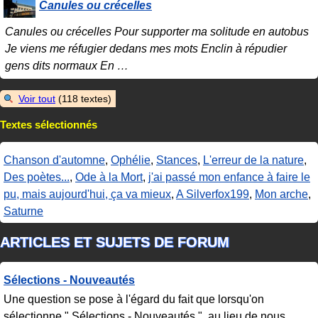
Canules ou crécelles
Canules ou crécelles Pour supporter ma solitude en autobus
Je viens me réfugier dedans mes mots Enclin à répudier
gens dits normaux En
…
Voir tout
(118 textes)
Textes sélectionnés
Chanson d'automne
,
Ophélie
,
Stances
,
L'erreur de la nature
,
Des poètes...
,
Ode à la Mort
,
j'ai passé mon enfance à faire le
pu, mais aujourd'hui, ça va mieux
,
A Silverfox199
,
Mon arche
,
Saturne
ARTICLES ET SUJETS DE FORUM
Sélections - Nouveautés
Une question se pose à l'égard du fait que lorsqu'on
sélectionne " Sélections - Nouveautés ", au lieu de nous