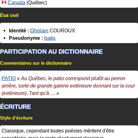
Canada
(Québec)
État civil
Identité :
Ghislain
COUROUX
Pseudonyme :
Isatis
PARTICIPATION AU DICTIONNAIRE
Commentaires sur le dictionnaire
PATIO
«
Au Québec, le patio correspond plutôt au perron
arrière, sorte de grande galerie extérieure donnant sur la cour
(extérieure). Tant qu'à
… »
ÉCRITURE
Style d'écriture
Classique, cependant toutes poésies méritent d'être
considérée, mais je reste résolument classique