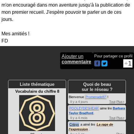
m'on encouragé dans mon aventure jusqu'à la publication de
mon premier recueil. J'espère pouvoir te parler un de ces
jours.
Mes amitiés !
FD
Ajouter un
Pour partager ce profil
commentaire
1
Liste thématique
Quoi de beau
sur le réseau ?
Vocabulaire du chiffre 8
Bienvenue
Promenade87
!
Il y a 4 jours
Tout
Plus+
POOLEYDESHEAR
aime lire
Barbara
Taylor Bradford
.
Il y a 4 mois
Tout
Plus+
Crisyx
a aimé lire
La rage de
l'expression
.