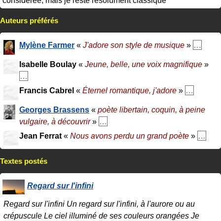
Auteurs préférés
Mylène Farmer
«
J'adore son style de musique
»
…
Isabelle Boulay
«
Jeune, belle, une voix magnifique
»
…
Francis Cabrel
«
Éternel romantique, j'adore
»
…
Georges Brassens
«
poète libertain, coquin, à peine
vulgaire, à découvrir
»
…
Jean Ferrat
«
Nous avons perdu un grand poète
»
…
Textes postés
Regard sur l'infini
Regard sur l'infini Un regard sur l'infini, à l'aurore ou au
crépuscule Le ciel illuminé de ses couleurs orangées Je