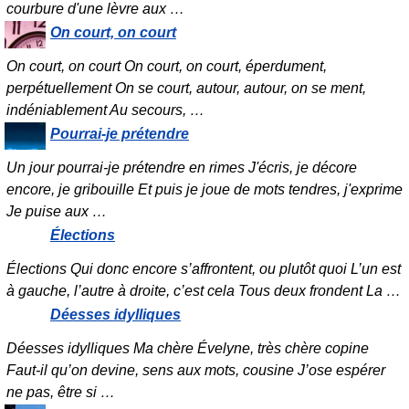
courbure d'une lèvre aux
…
On court, on court
On court, on court On court, on court, éperdument,
perpétuellement On se court, autour, autour, on se ment,
indéniablement Au secours,
…
Pourrai-je prétendre
Un jour pourrai-je prétendre en rimes J'écris, je décore
encore, je gribouille Et puis je joue de mots tendres, j'exprime
Je puise aux
…
Élections
Élections Qui donc encore s’affrontent, ou plutôt quoi L’un est
à gauche, l’autre à droite, c’est cela Tous deux frondent La
…
Déesses idylliques
Déesses idylliques Ma chère Évelyne, très chère copine
Faut-il qu’on devine, sens aux mots, cousine J’ose espérer
ne pas, être si
…