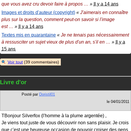
que vous avez cru devoir faire à propos
…
»
Il y a 14 ans
Images et droits d'auteur (copyright)
«
J'aimerais en connaître
plus sur la question, comment peut-on savoir si l'image
est
…
»
Il y a 14 ans
Textes mis en quarantaine
«
Je ne tenais pas nécessairement
à ressusciter un sujet vieux de plus d'un an, s'il en
…
»
Il y a
15 ans
Voir tout
(39 commentaires)
Livre d'or
Posté par
Doristil01
le
04/01/2011
TBonjour Silverfox (l'homme à la plume argentée) ,
Je viens tout juste de vous découvrir non sans plaisir. Je crois
que c'est une heureuse occasion de pouvoir croiser des gens