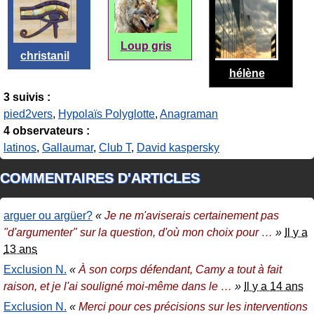
Loup gris
christanil
hélène
3 suivis :
pied2vers
,
Hypolaïs Polyglotte
,
Anagraman
4 observateurs :
latinos
,
Gallaumar
,
Club T
,
David kaspersky
COMMENTAIRES D'ARTICLES
arguer ou argüer?
«
Je ne m'aviserais certainement pas
"d'argumenter" sur la question, d'où mon choix pour
…
»
Il y a
13 ans
Exclusion N.
«
À son corps défendant, Camy a tout à fait
raison, et je l'ai souligné moi-même dans le
…
»
Il y a 14 ans
Exclusion N.
«
Merci pour ces précisions sur les interventions